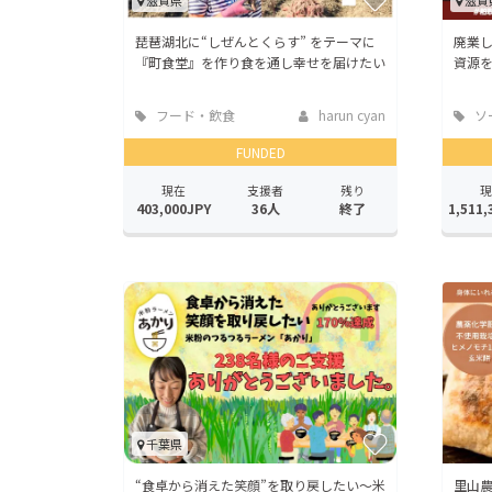
滋賀県
滋賀
琵琶湖北に“しぜんとくらす” をテーマに
廃業
『町食堂』を作り食を通し幸せを届けたい
資源
フード・飲食
harun cyan
ソ
店
ッド
FUNDED
現在
支援者
残り
現
403,000JPY
36人
終了
1,511,
千葉県
“食卓から消えた笑顔”を取り戻したい～米
里山