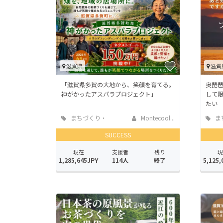
滋賀県
滋賀
「滋賀県多賀の大地から、笑顔を育てる。
奥琵琶
神がかったアスパラプロジェクト」
して
たい
まちづくり・
Montecool...
ま
地域活性化
地域
SUCCESS
現在
支援者
残り
現
1,285,645JPY
114人
終了
5,125,