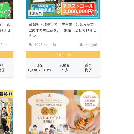
滋賀県
前」の
滋賀県・梓河内で「空き家」になった築
身させ
120年の古民家を、「旅館」として甦らせ
たい
Bian...
ビジネス・起
mago8
業
SUCCESS
残り
現在
支援者
残り
終了
1,320,500JPY
71人
終了