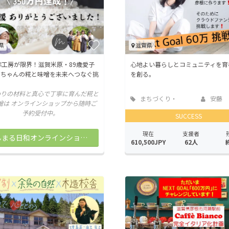
県
滋賀県
年工房が限界！滋賀米原・89歳愛子
心地よい暮らしとコミュニティを育
あちゃんの糀と味噌を未来へつなぐ挑
を創る。
わりの材料と真心で丁寧に育んだ糀と
まちづくり・
安藤 
噌は オンラインショップから随時ご
地域活性化
予約受付中。
SUCCESS
現在
支援者
まんまる日和オンラインショップ
610,500JPY
62人