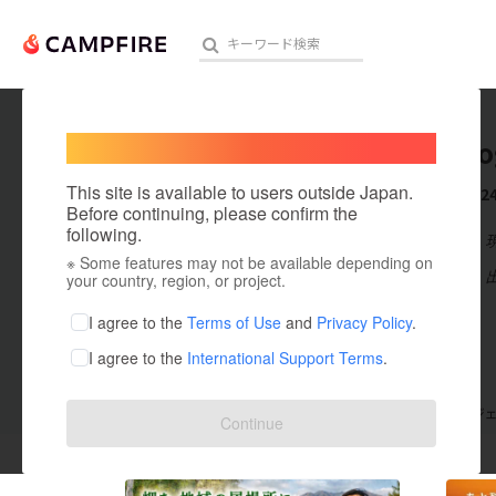
Welcome,
International users
sayuri jo
人気のプロジェクト
注目のリ
This site is available to users outside Japan.
これまでに2
Before continuing, please confirm the
following.
在住国：日本
※ Some features may not be available depending on
アート・写真
出身国：日本
your country, region, or project.
テクノロジー・ガジェット
I agree to the
Terms of Use
and
Privacy Policy
.
I agree to the
International Support Terms
.
映像・映画
ビジネス・起業
支援した
プロジェクト
24
投稿した
プロジ
Continue
まちづくり・地域活性化