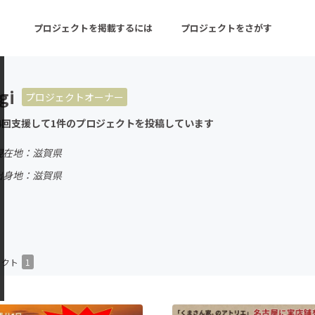
プロジェクトを掲載するには
プロジェクトをさがす
gi
プロジェクトオーナー
ターン
注目の新着プロジェクト
募集終了が近いプロ
4回支援して1件のプロジェクトを投稿しています
現在地：滋賀県
音楽
舞台・パフォーマンス
出身地：滋賀県
ゲーム・サービス開発
フード・飲食店
書籍・雑誌出版
アニメ・漫画
チャレンジ
ビューティー・ヘルス
ェクト
1