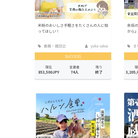
滋賀
米粉のおいしさ手軽さをたくさんの人に知
余呉
ってほしい！
から
書籍・雑誌出
yuka sakai
ま
版
地域
SUCCESS
現在
支援者
残り
現
853,500JPY
74人
終了
3,205,