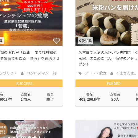
CAMPFIRE for Social Good
CAMPFIRE Creation
CAMPFIREふるさと納税
machi-ya
コミュニティ
県
愛知県
湖の隠れ里「菅浦」 生まれ故郷そ
名古屋で人気の米粉パン専門店「く
限界集落でもある「菅浦」を復活させ
ん家。のこめこぱん」待望のアトリ
プン！
ちづくり・
ロンロヌマン 前田
フード・飲食
くまさん家。のア
活性化
店
SUCCESS
FUNDED
在
支援者
残り
現在
支援者
000JPY
179人
終了
408,290JPY
50人