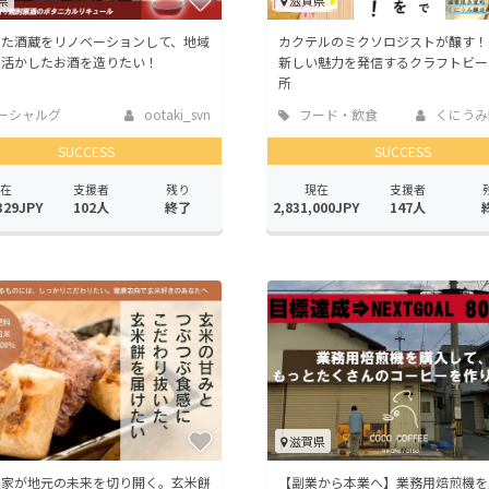
県
滋賀県
した酒蔵をリノベーションして、地域
カクテルのミクソロジストが醸す！
を活かしたお酒を造りたい！
新しい魅力を発信するクラフトビー
所
ーシャルグ
ootaki_svn
フード・飲食
くにうみ
店
SUCCESS
SUCCESS
在
支援者
残り
現在
支援者
329JPY
102人
終了
2,831,000JPY
147人
滋賀県
農家が地元の未来を切り開く。玄米餅
【副業から本業へ】業務用焙煎機を