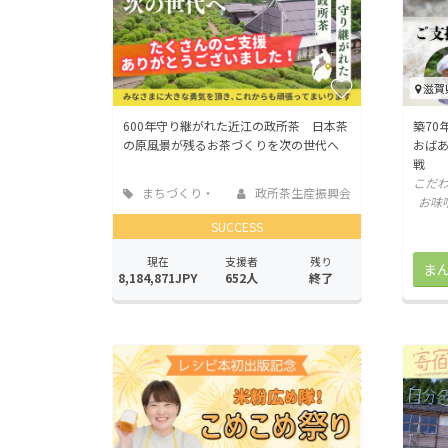
滋賀
600年守り継がれた近江の政所茶 日本茶
築70
の原風景が残るお茶づくりを次の世代へ
おば
戦
こだ
まちづくり・
政所茶生産振興会
お味
地域活性化
SUCCESS
現在
支援者
残り
8,184,871JPY
652人
終了