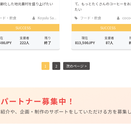
高齢化した地元農村を盛り上げたい
て、もっとたくさんのコーヒーをお
たい
ード・飲食
Koyulu Sa...
フード・飲食
cococ
店
SUCCESS
SUCCESS
在
支援者
残り
現在
支援者
500JPY
222人
終了
813,500JPY
87人
1
2
次のページ >