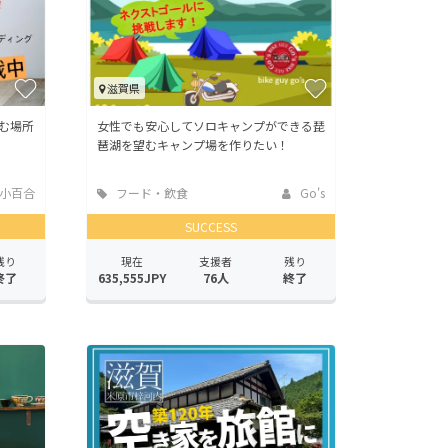
滋賀県
む場所
女性でも安心してソロキャンプができる琵
琶湖を望むキャンプ場を作りたい！
小百合
フード・飲食
Go's
店
SUCCESS
残り
現在
支援者
残り
終了
635,555JPY
76人
終了