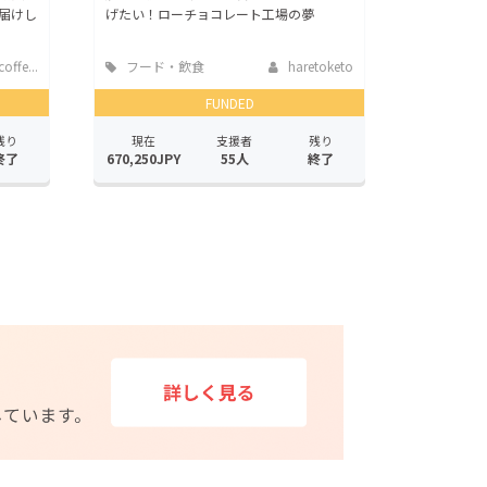
届けし
げたい！ローチョコレート工場の夢
offe...
フード・飲食
haretoketo
店
FUNDED
残り
現在
支援者
残り
終了
670,250JPY
55人
終了