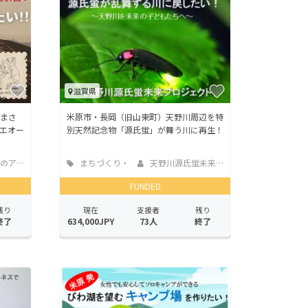
滋賀県
まさ
米原市・長岡（旧山東町）天野川周辺を特
エオー
別天然記念物「源氏蛍」が舞う川に再生！
トリエ
まちづくり・
天野川源氏蛍未来プ...
地域活性化
FUNDED
残り
現在
支援者
残り
終了
634,000JPY
73人
終了