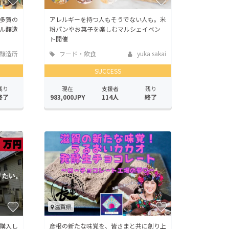
多賀の
アレルギーを持つ人もそうでない人も。米
ル醸造
粉パンやお菓子を楽しむマルシェイベン
ト開催
醸造所
フード・飲食
yuka sakai
店
SUCCESS
残り
現在
支援者
残り
終了
983,000JPY
114人
終了
滋賀県
購入し
彦根の新たな味覚を、皆さまと共に創り上