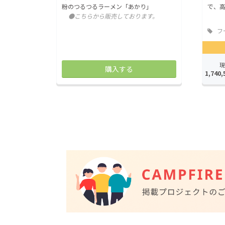
粉のつるつるラーメン「あかり」
で、
●こちらから販売しております。
フ
店
現
購入する
1,740,