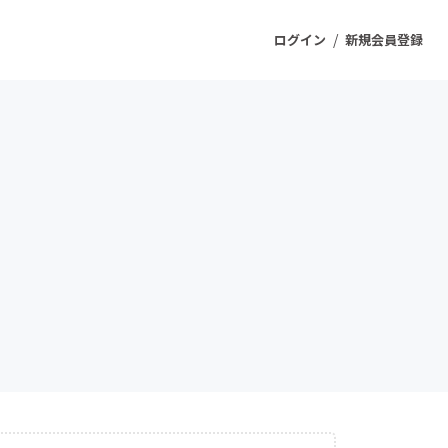
/
ログイン
新規会員登録
ジェクト
もうすぐ公開されます
プロダクト
ファッション
スポーツ
ケア
ソーシャルグッド