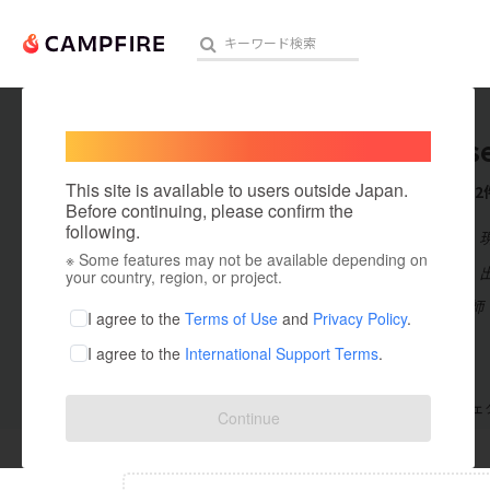
Welcome,
International users
seenrus
人気のプロジェクト
注目のリ
This site is available to users outside Japan.
これまでに2
Before continuing, please confirm the
following.
在住国：日本
※ Some features may not be available depending on
アート・写真
出身国：日本
your country, region, or project.
からくり人形師
テクノロジー・ガジェット
I agree to the
Terms of Use
and
Privacy Policy
.
I agree to the
International Support Terms
.
映像・映画
ビジネス・起業
支援した
プロジェクト
0
投稿した
プロジェ
Continue
まちづくり・地域活性化