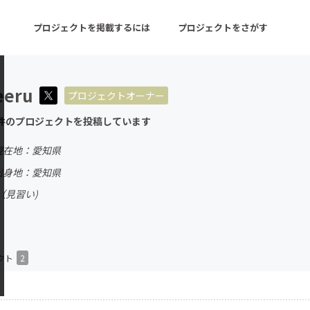
プロジェクトを掲載するには
プロジェクトをさがす
eeru
プロジェクトオーナー
ターン
注目の新着プロジェクト
募集終了が近いプロ
件のプロジェクトを投稿しています
現在地：愛知県
音楽
舞台・パフォーマンス
出身地：愛知県
（見習い)
ゲーム・サービス開発
フード・飲食店
書籍・雑誌出版
アニメ・漫画
チャレンジ
ビューティー・ヘルス
クト
2