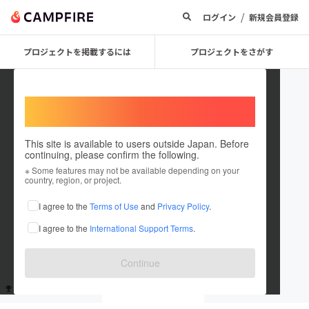
/
ログイン
新規会員登録
プロジェクトを掲載するには
プロジェクトをさがす
Welcome,
International users
This site is available to users outside Japan. Before
continuing, please confirm the following.
seiichisasakawa
※ Some features may not be available depending on your
country, region, or project.
これまでに1回支援しています
I agree to the
Terms of Use
and
Privacy Policy
.
在住国：未設定
I agree to the
International Support Terms
.
出身国：未設定
Continue
支援した
プロジェクト
投稿した
プロジェクト
1
0