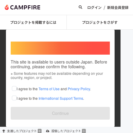
/
ログイン
新規会員登録
プロジェクトを掲載するには
プロジェクトをさがす
Welcome,
International users
This site is available to users outside Japan. Before
continuing, please confirm the following.
seikura UnCharmeCafe
※ Some features may not be available depending on your
country, region, or project.
プロジェクトオーナー
I agree to the
Terms of Use
and
Privacy Policy
.
これまでに1件のプロジェクトを投稿しています
I agree to the
International Support Terms
.
在住国：未設定
出身国：未設定
Continue
支援した
プロジェクト
投稿した
プロジェクト
0
1