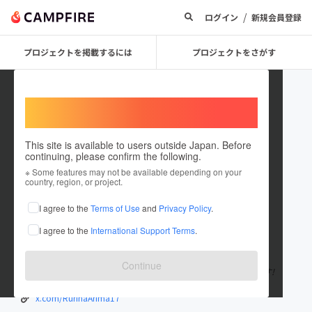
/
ログイン
新規会員登録
プロジェクトを掲載するには
プロジェクトをさがす
Welcome,
International users
This site is available to users outside Japan. Before
continuing, please confirm the following.
seira10969
※ Some features may not be available depending on your
country, region, or project.
プロジェクトオーナー
I agree to the
Terms of Use
and
Privacy Policy
.
これまでに1件のプロジェクトを投稿しています
I agree to the
International Support Terms
.
在住国：日本
現在地：未設定
出身国：日本
出身地：秋田県
Continue
公認会計士を目指してる20代アラサーです。よろしくお願いします!
x.com/RurinaArima17