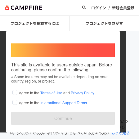
/
ログイン
新規会員登録
プロジェクトを掲載するには
プロジェクトをさがす
Welcome,
International users
This site is available to users outside Japan. Before
continuing, please confirm the following.
いわたエール実行委員会
※ Some features may not be available depending on your
country, region, or project.
プロジェクトオーナー
I agree to the
Terms of Use
and
Privacy Policy
.
これまでに8回支援して1件のプロジェクトを投稿しています
I agree to the
International Support Terms
.
在住国：日本
現在地：静岡県
出身国：日本
出身地：静岡県
Continue
「今は、家にいることが大事ということはわかっているけど、顔なじみ
の飲食店やお世話になった企業が苦労しているという声が届いてつら
い。少しだけでも力になりたい。」と思っている方々の受け
もっと見る