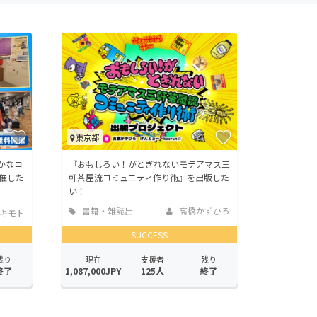
東京都
かなコ
『おもしろい！がとぎれないモテアマス三
催した
軒茶屋流コミュニティ作り術』を出版した
い！
書籍・雑誌出
高橋かずひろ
 キモト
版
SUCCESS
残り
現在
支援者
残り
終了
1,087,000JPY
125人
終了