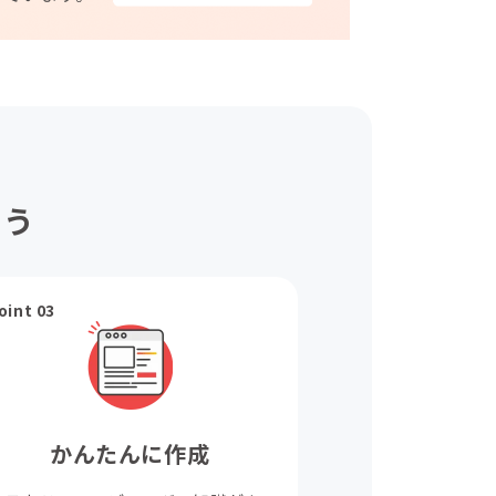
ょう
oint 03
かんたんに作成