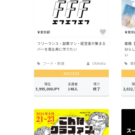
東京都
東京
フリーランス・副業マン・経営者が集まる
書籍
バーを恵比寿に作りたい
分ら
い
フード・飲食
OkiKeita
書
店
版
SUCCESS
現在
支援者
残り
現
5,995,000JPY
148人
終了
2,022,