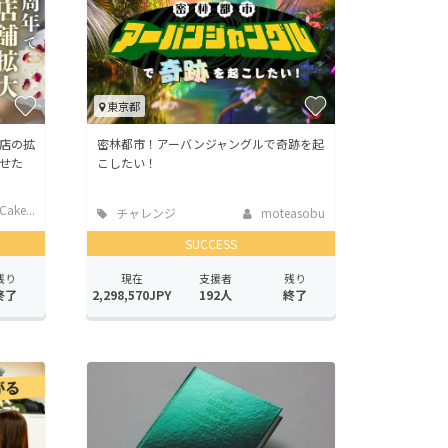
東京都
店の拡
密林都市！アーバンジャングルで奇跡を起
せた
こしたい！
Cake...
チャレンジ
moteasobu
SUCCESS
残り
現在
支援者
残り
終了
2,298,570JPY
192人
終了