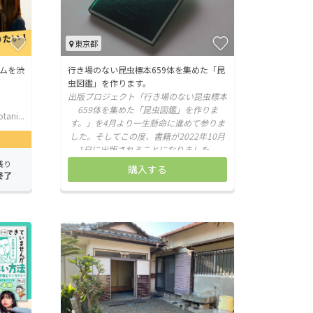
東京都
ムを渋
行き場のない昆虫標本659体を集めた「昆
虫図鑑」を作ります。
出版プロジェクト「行き場のない昆虫標本
659体を集めた「昆虫図鑑」を作りま
tani...
す。」を4月より一生懸命に進めて参りま
した。そしてこの度、書籍が2022年10月
1日に出版されることになりました。
残り
購入する
終了