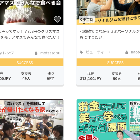
東京都
00円ってマっ！？8万円のクリスマス
心繊維でつながるセミパーソナルジ
キをモテアマスでみんなで食べたい！
谷に作りたい！
ビューティー・
naoto
ャレンジ
moteasobu
ヘルスケア
SUCCESS
SUCCESS
在
支援者
残り
現在
支援者
00JPY
49人
終了
873,100JPY
90人