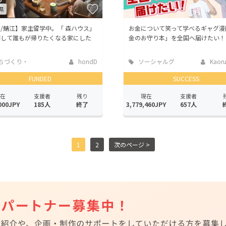
県
/鯖江】家主留学中。「 森ハウス」
お金について笑って学べるギャグ漫
繕して誰もが帰りたくなる家にした
金のお守り本」を全国へ届けたい！
ちづくり・
hondD
ソーシャルグ
Kaoru 
活性化
ッド
FUNDED
SUCCESS
在
支援者
残り
現在
支援者
000JPY
185人
終了
3,779,460JPY
657人
1
2
次のページ >