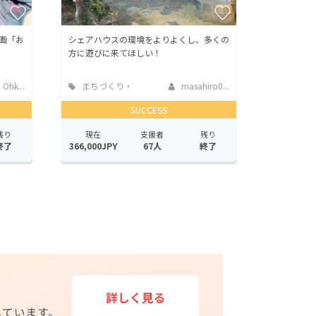
画「お
シェアハウスの環境をよりよくし、多くの
方に遊びに来てほしい！
Ohk...
まちづくり・
masahiro0...
地域活性化
SUCCESS
残り
現在
支援者
残り
終了
366,000JPY
67人
終了