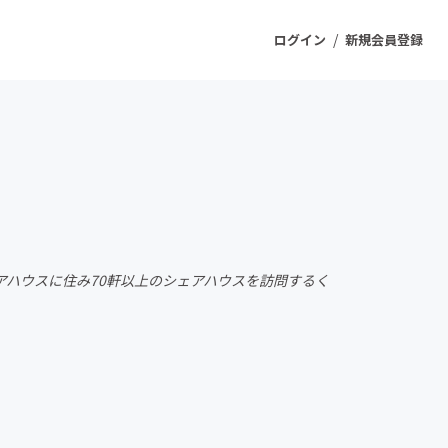
/
ログイン
新規会員登録
ジェクト
もうすぐ公開されます
プロダクト
アハウスに住み70軒以上のシェアハウスを訪問するく
ファッション
スポーツ
ケア
ソーシャルグッド