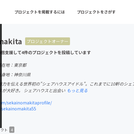
プロジェクトを掲載するには
プロジェクトをさがす
makita
プロジェクトオーナー
ターン
注目の新着プロジェクト
募集終了が近いプロ
0回支援して4件のプロジェクトを投稿しています
現在地：東京都
音楽
舞台・パフォーマンス
出身地：神奈川県
魅力を伝える世界初の"シェアハウスアイドル"。これまでに10軒のシェ
ゲーム・サービス開発
フード・飲食店
スが大好き。 シェアハウスと出会い
もっと見る
書籍・雑誌出版
アニメ・漫画
m/sekainomakitaprofile/
m/sekainomakita55
チャレンジ
ビューティー・ヘルス
ェクト
4