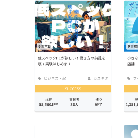
東京都
東京
低スペックPCが欲しい！働き方の前提を
小さな
壊す実験はじめます
店舗 
ビジネス・起
カズキタ
フ
業
店
SUCCESS
現在
支援者
残り
現
55,500JPY
38人
終了
1,351,