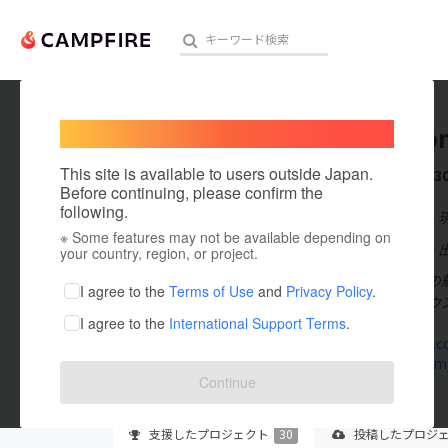
Welcome,
International users
sekaino
人気のプロジェクト
注目のリ
This site is available to users outside Japan.
これまでに3
Before continuing, please confirm the
following.
在住国：日本
※ Some features may not be available depending on
アート・写真
出身国：日本
your country, region, or project.
シェアハウスの
テクノロジー・ガジェット
I agree to the
Terms of Use
and
Privacy Policy
.
らいシェアハウ
I agree to the
International Support Terms
.
映像・映画
sekamaki.co
twitter.co
ビジネス・起業
Continue
まちづくり・地域活性化
支援した
プロジェクト
30
投稿した
プロジ