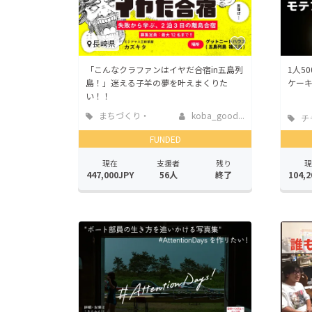
長崎県
「こんなクラファンはイヤだ合宿in五島列
1人5
島！」迷える子羊の夢を叶えまくりた
ケー
い！！
まちづくり・
koba_good...
チ
地域活性化
FUNDED
現在
支援者
残り
現
447,000JPY
56人
終了
104,2