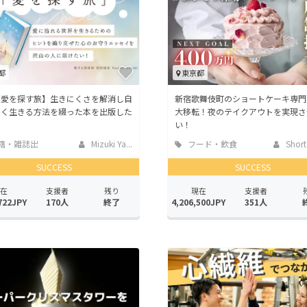
都
東京都
【愛を探す旅】生きにくさを解消し自
新宿歌舞伎町のショートケーキ専門
しく生きる方法を綴った本を出版した
大移転！夜のテイクアウトを実現さ
い！
籍・雑誌出
Mizuki Ya...
フード・飲食
Short
店
SUCCESS
SUCCESS
在
支援者
残り
現在
支援者
722JPY
170人
終了
4,206,500JPY
351人