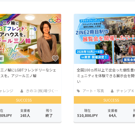
CAMPFIRE for Social Good
CAMPFIRE Creation
CAMPFIREふるさと納税
machi-ya
コミュニティ
都
三ノ輪にLGBTフレンドリーなシェ
全国100ヵ所以上で出会った個性豊
ウスを。アジール三ノ輪
ミュニティを体験できる展示会を開
い
ャレンジ
きのコ (株)場づくり屋
アート・写真
ヂャンプ K
SUCCESS
SUCCESS
在
支援者
残り
現在
支援者
209JPY
165人
終了
510,800JPY
64人