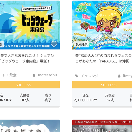
都
沖縄県
夢で大きな波を起こせ！ シェア型
夢“詰め込み型”の泊まれるフェス
「ビッグウェーブ東向島」爆誕！
こがあなたの「PARADISE」in沖縄
ード・飲食
moteasobu
チャレンジ
liver
SUCCESS
SUCCESS
在
支援者
残り
現在
支援者
067JPY
107人
終了
2,312,000JPY
67人