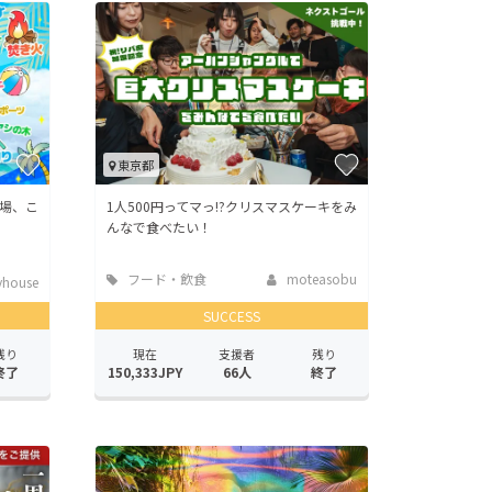
東京都
会場、こ
1人500円ってマっ!?クリスマスケーキをみ
んなで食べたい！
フード・飲食
moteasobu
tyhouse
店
SUCCESS
残り
現在
支援者
残り
終了
150,333JPY
66人
終了