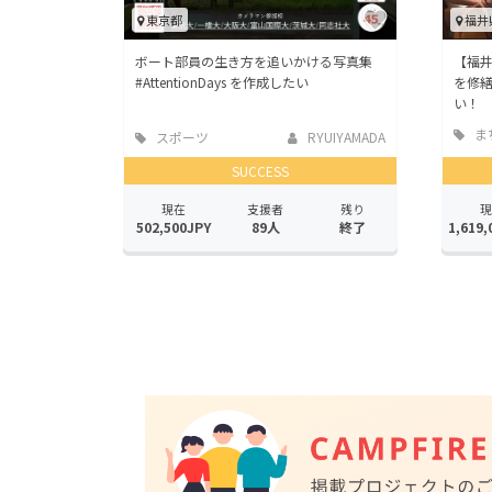
東京都
福井
ボート部員の生き方を追いかける写真集
【福井
#AttentionDays を作成したい
を修
い！
ま
スポーツ
RYUIYAMADA
地域
SUCCESS
現在
支援者
残り
現
502,500JPY
89人
終了
1,619,