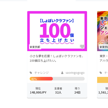
東京都
東京
小さな夢を応援！しょぼいクラファンを、
東京・
100個立ち上げたい。
アハ
チャレンジ
saoringogogo
チ
42%
現在
支援者
残り
現
148,000JPY
32人
24日
1,561,