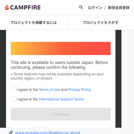
/
ログイン
新規会員登録
プロジェクトを掲載するには
プロジェクトをさがす
Welcome,
International users
This site is available to users outside Japan. Before
continuing, please confirm the following.
sextop1io
※ Some features may not be available depending on your
country, region, or project.
在住国：日本
現在地：未設定
I agree to the
Terms of Use
and
Privacy Policy
.
出身国：日本
出身地：未設定
I agree to the
International Support Terms
.
Phim Sex Online, Jav Hay, Phim Sex Trực Tuyến - Sextop1
sextop1.io/
Continue
www.facebook.com/sextop1io/
vimeo.com/sextop1io
www.youtube.com/@sextop1io/about