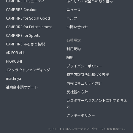
CAMPFIRE コミュニティ
あんしん・安全への取り組み
CAMPFIRE Creation
ニュース
CAMPFIRE for Social Good
ヘルプ
CAMPFIRE for Entertainment
お問い合わせ
CAMPFIRE for Sports
各種規定
CAMPFIRE ふるさと納税
利用規約
AD FOR ALL
細則
HIOKOSHI
プライバシーポリシー
JFAクラウドファンディング
特定商取引法に基づく表記
machi-ya
情報セキュリティ方針
補助金申請サポート
反社基本方針
カスタマーハラスメントに対する考え
方
クッキーポリシー
「QRコード」は株式会社デンソーウェーブの登録商標です。