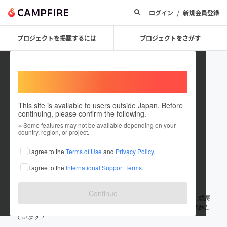
/
ログイン
新規会員登録
プロジェクトを掲載するには
プロジェクトをさがす
Welcome,
International users
This site is available to users outside Japan. Before
continuing, please confirm the following.
mochograph
※ Some features may not be available depending on your
country, region, or project.
プロジェクトオーナー
I agree to the
Terms of Use
and
Privacy Policy
.
これまでに5回支援して1件のプロジェクトを投稿しています
I agree to the
International Support Terms
.
在住国：日本
現在地：大阪府
出身国：日本
出身地：奈良県
Continue
mochograph代表のmochoです。「愛し愛されるために日々挑戦と成長
を繰り返す」という言葉をもっとーに、フォトグラファーとして活動し
ています！