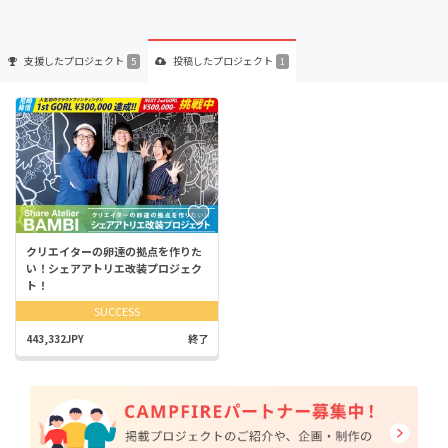
支援した
プロジェクト
投稿した
プロジェクト
5
1
クリエイターの卵達の拠点を作りた
い！シェアアトリエ改装プロジェク
ト！
SUCCESS
443,332JPY
終了