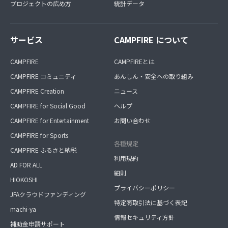
プロジェクトの広め方
統計データ
サービス
CAMPFIRE について
CAMPFIRE
CAMPFIREとは
CAMPFIRE コミュニティ
あんしん・安全への取り組み
CAMPFIRE Creation
ニュース
CAMPFIRE for Social Good
ヘルプ
CAMPFIRE for Entertainment
お問い合わせ
CAMPFIRE for Sports
各種規定
CAMPFIRE ふるさと納税
利用規約
AD FOR ALL
細則
HIOKOSHI
プライバシーポリシー
JFAクラウドファンディング
特定商取引法に基づく表記
machi-ya
情報セキュリティ方針
補助金申請サポート