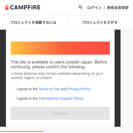
/
ログイン
新規会員登録
プロジェクトを掲載するには
プロジェクトをさがす
Welcome,
International users
This site is available to users outside Japan. Before
continuing, please confirm the following.
shinkokyu
※ Some features may not be available depending on your
country, region, or project.
プロジェクトオーナー
I agree to the
Terms of Use
and
Privacy Policy
.
これまでに1件のプロジェクトを投稿しています
I agree to the
International Support Terms
.
在住国：日本
現在地：東京都
出身国：日本
出身地：東京都
Continue
www.bakture.or.jp/shinkokyu/