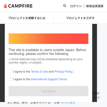
/
ログイン
新規会員登録
プロジェクトを掲載するには
プロジェクトをさがす
Welcome,
International users
This site is available to users outside Japan. Before
continuing, please confirm the following.
shinodachiharu
※ Some features may not be available depending on your
country, region, or project.
プロジェクトオーナー
I agree to the
Terms of Use
and
Privacy Policy
.
これまでに1回支援して1件のプロジェクトを投稿しています
I agree to the
International Support Terms
.
在住国：未設定
出身国：日本
出身地：東京都
Continue
篠田千明 演出家、作家。1982年東京生まれ。 2004年に多摩美術大学の
同級生と快快を立ち上げ、2012年に脱退するまで、中心メンバーとして
主に演出、脚本、企画を手がける。 以後
もっと見る