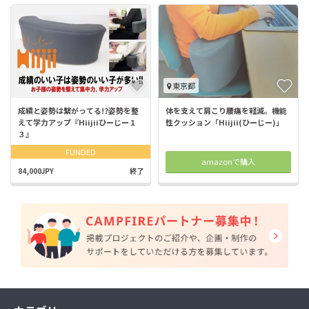
東京都
成績と姿勢は繋がってる!?姿勢を整
体を支えて肩こり腰痛を軽減。機能
えて学力アップ『Hiijiiひーじー１
性クッション「Hiijii(ひーじー)」
３』
FUNDED
amazonで購入
84,000JPY
終了