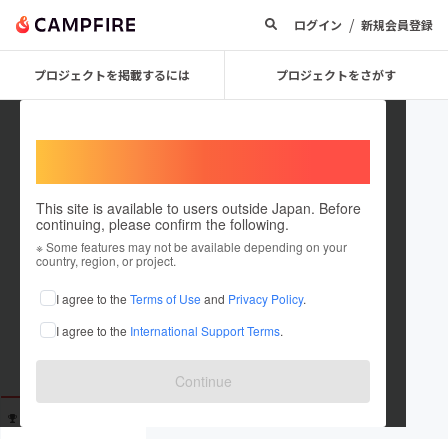
/
ログイン
新規会員登録
プロジェクトを掲載するには
プロジェクトをさがす
Welcome,
International users
This site is available to users outside Japan. Before
continuing, please confirm the following.
shinonomepat
※ Some features may not be available depending on your
country, region, or project.
これまでに2回支援しています
I agree to the
Terms of Use
and
Privacy Policy
.
在住国：未設定
I agree to the
International Support Terms
.
出身国：未設定
Continue
支援した
プロジェクト
投稿した
プロジェクト
2
0