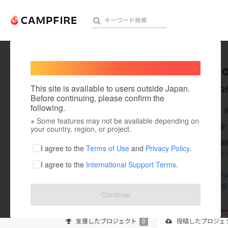
Welcome,
International users
shinsab
人気のプロジェクト
注目のリ
This site is available to users outside Japan.
これまでに2
Before continuing, please confirm the
following.
在住国：日本
※ Some features may not be available depending on
アート・写真
出身国：未設定
your country, region, or project.
伊勢茶カフェ深
テクノロジー・ガジェット
I agree to the
Terms of Use
and
Privacy Policy
.
白さを伝えるべ
I agree to the
International Support Terms
.
映像・映画
www.shinryo
www.instagr
ビジネス・起業
Continue
まちづくり・地域活性化
支援した
プロジェクト
0
投稿した
プロジェ