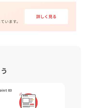
ょう
oint 03