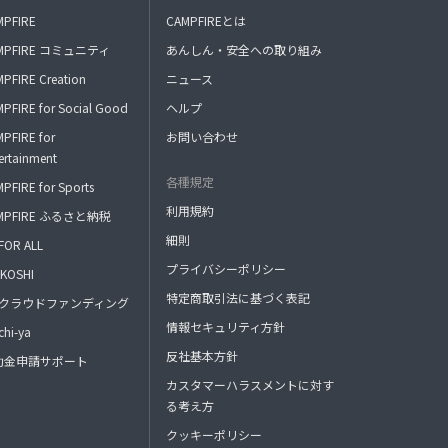
MPFIRE
CAMPFIREとは
MPFIRE コミュニティ
あんしん・安全への取り組み
PFIRE Creation
ニュース
PFIRE for Social Good
ヘルプ
PFIRE for
お問い合わせ
ertainment
各種規定
PFIRE for Sports
利用規約
MPFIRE ふるさと納税
細則
FOR ALL
プライバシーポリシー
KOSHI
特定商取引法に基づく表記
FAクラウドファンディング
情報セキュリティ方針
hi-ya
反社基本方針
助金申請サポート
カスタマーハラスメントに対す
る考え方
クッキーポリシー