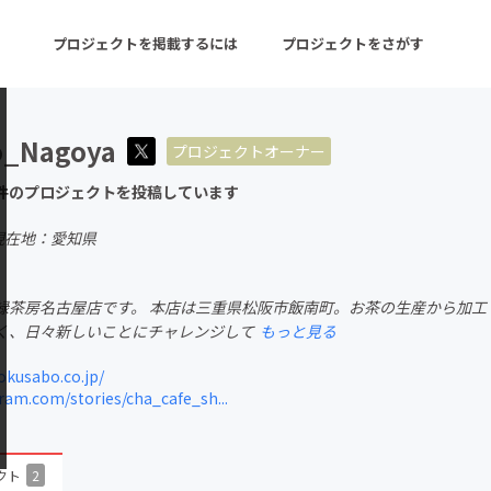
プロジェクトを掲載するには
プロジェクトをさがす
o_Nagoya
プロジェクトオーナー
ターン
注目の新着プロジェクト
募集終了が近いプロ
件のプロジェクトを投稿しています
現在地：愛知県
音楽
舞台・パフォーマンス
緑茶房名古屋店です。 本店は三重県松阪市飯南町。お茶の生産から加工
ゲーム・サービス開発
フード・飲食店
く、日々新しいことにチャレンジして
もっと見る
書籍・雑誌出版
アニメ・漫画
kusabo.co.jp/
am.com/stories/cha_cafe_sh...
チャレンジ
ビューティー・ヘルス
クト
2