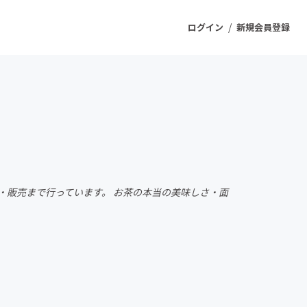
/
ログイン
新規会員登録
ジェクト
もうすぐ公開されます
プロダクト
・販売まで行っています。 お茶の本当の美味しさ・面
ファッション
スポーツ
ケア
ソーシャルグッド