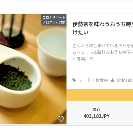
CAMPFIRE for Social Good
CAMPFIRE Creation
CAMPFIREふるさと納税
machi-ya
コミュニティ
コロナサポート
プログラム対象
伊勢茶を味わうおうち時
けたい
古くから親しまれているお茶を
あるちょっと新鮮なおうち時間を
が考案。お...
フード・飲食店
shinsabo
現在
403,183JPY