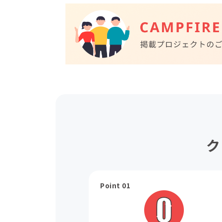
ク
Point 01