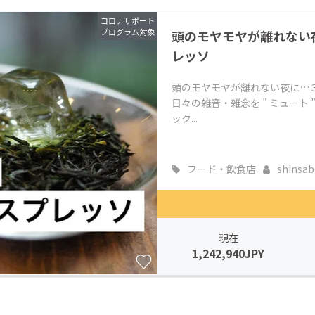
コロナサポート
プログラム対象
頭のモヤモヤが離れない
レッソ
頭のモヤモヤが離れない夜に…
日々の雑音・雑念を ” ミュート
ック...
フード・飲食店
shinsabo
現在
1,242,940JPY