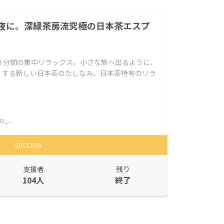
夜に。深緑茶房流究極の日本茶エスプ
３分間の集中リラックス。小さな旅へ出るように、
 ” する新しい日本茶のたしなみ。日本茶特有のリラ
_...
SUCCESS
支援者
残り
104人
終了