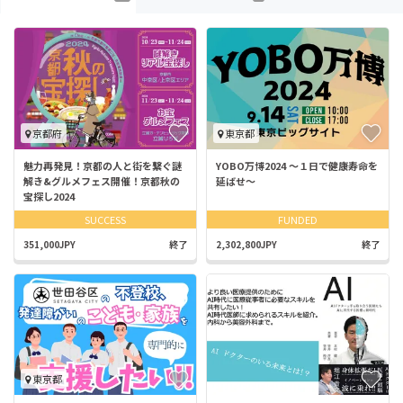
京都府
東京都
魅力再発見！京都の人と街を繋ぐ謎
YOBO万博2024 〜１日で健康寿命を
解き&グルメフェス開催！京都秋の
延ばせ〜
宝探し2024
SUCCESS
FUNDED
351,000JPY
終了
2,302,800JPY
終了
東京都