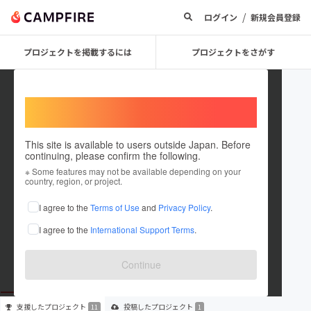
/
ログイン
新規会員登録
プロジェクトを掲載するには
プロジェクトをさがす
Welcome,
International users
This site is available to users outside Japan. Before
continuing, please confirm the following.
shiomikohei
※ Some features may not be available depending on your
country, region, or project.
プロジェクトオーナー
I agree to the
Terms of Use
and
Privacy Policy
.
これまでに11回支援して1件のプロジェクトを投稿しています
I agree to the
International Support Terms
.
在住国：未設定
出身国：未設定
Continue
支援した
プロジェクト
投稿した
プロジェクト
11
1