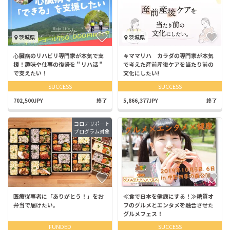
茨城県
茨城県
心臓病のリハビリ専門家が本気で支
＃ママリハ カラダの専門家が本気
援！趣味や仕事の復帰を＂リハ活＂
で考えた産前産後ケアを当たり前の
で支えたい！
文化にしたい!
SUCCESS
SUCCESS
702,500JPY
終了
5,866,377JPY
終了
コロナサポート
プログラム対象
医療従事者に「ありがとう！」をお
≪食で日本を健康にする！≫糖質オ
弁当で届けたい。
フのグルメとエンタメを融合させた
グルメフェス！
FUNDED
SUCCESS