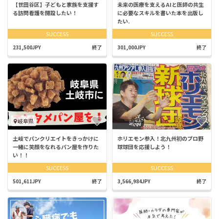
【世田谷区】子どもと家族を支援す
未来の医療を支えるAIと医師の共生
る訪問看護を開設したい！
に必要なスキルを書いた本を出版し
たい.
SUCCESS
SUCCESS
231,500JPY
終了
301,000JPY
終了
岐阜県
土岐でパンクリエイトをきっかけに
ホリエモン参入！北九州初のプロ野
一緒に笑顔をなれるパン屋を作りた
球球団を応援しよう！
い！！
SUCCESS
SUCCESS
501,611JPY
終了
3,566,984JPY
終了