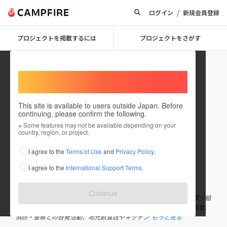
/
ログイン
新規会員登録
プロジェクトを掲載するには
プロジェクトをさがす
Welcome,
International users
This site is available to users outside Japan. Before
continuing, please confirm the following.
雫有希
※ Some features may not be available depending on your
country, region, or project.
プロジェクトオーナー
I agree to the
Terms of Use
and
Privacy Policy
.
これまでに2回支援して5件のプロジェクトを投稿しています
I agree to the
International Support Terms
.
在住国：日本
現在地：埼玉県
出身国：日本
出身地：東京都
Continue
プロレスラーの雫有希です。 プロレスを通じて地域課題の解決に取り組
んでいます。 越谷市を拠点に、プロレスイベントを通じて子ども食堂、
消防・警察との啓発活動、地元飲食店やキッチン
もっと見る