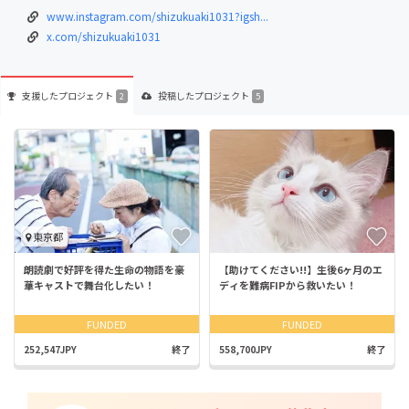
www.instagram.com/shizukuaki1031?igsh...
x.com/shizukuaki1031
支援した
プロジェクト
投稿した
プロジェクト
2
5
東京都
朗読劇で好評を得た生命の物語を豪
【助けてください!!】生後6ヶ月のエ
華キャストで舞台化したい！
ディを難病FIPから救いたい！
FUNDED
FUNDED
252,547JPY
終了
558,700JPY
終了