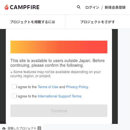
/
ログイン
新規会員登録
プロジェクトを掲載するには
プロジェクトをさがす
Welcome,
International users
This site is available to users outside Japan. Before
continuing, please confirm the following.
SHIN
※ Some features may not be available depending on your
country, region, or project.
プロジェクトオーナー
I agree to the
Terms of Use
and
Privacy Policy
.
これまでに2件のプロジェクトを投稿しています
I agree to the
International Support Terms
.
在住国：日本
現在地：鳥取県
出身国：日本
出身地：鳥取県
Continue
投稿した
プロジェクト
2