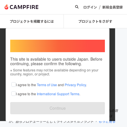
/
ログイン
新規会員登録
プロジェクトを掲載するには
プロジェクトをさがす
Welcome,
International users
This site is available to users outside Japan. Before
continuing, please confirm the following.
shodai_2four
※ Some features may not be available depending on your
country, region, or project.
プロジェクトオーナー
I agree to the
Terms of Use
and
Privacy Policy
.
これまでに1件のプロジェクトを投稿しています
I agree to the
International Support Terms
.
在住国：日本
現在地：三重県
出身国：日本
出身地：三重県
Continue
シンガーソングライターで三重県・南伊勢町観光大使の翔大。 誰もの背
中を押す応援歌が特徴で多くの番組タイアップやCMに抜擢されるほ
か、自らプロデューサーとしてライフスタイルブランド「
もっと見る