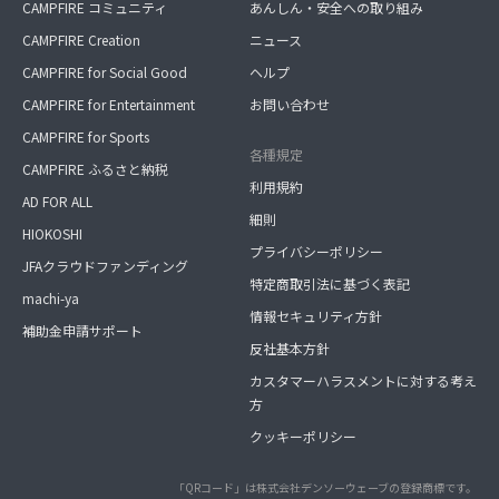
CAMPFIRE コミュニティ
あんしん・安全への取り組み
CAMPFIRE Creation
ニュース
CAMPFIRE for Social Good
ヘルプ
CAMPFIRE for Entertainment
お問い合わせ
CAMPFIRE for Sports
各種規定
CAMPFIRE ふるさと納税
利用規約
AD FOR ALL
細則
HIOKOSHI
プライバシーポリシー
JFAクラウドファンディング
特定商取引法に基づく表記
machi-ya
情報セキュリティ方針
補助金申請サポート
反社基本方針
カスタマーハラスメントに対する考え
方
クッキーポリシー
「QRコード」は株式会社デンソーウェーブの登録商標です。