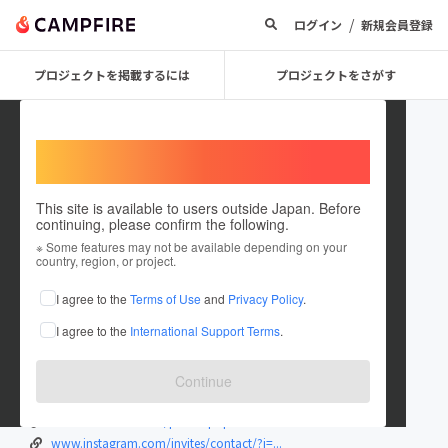
/
ログイン
新規会員登録
プロジェクトを掲載するには
プロジェクトをさがす
Welcome,
International users
This site is available to users outside Japan. Before
continuing, please confirm the following.
shouhei kinoshita
※ Some features may not be available depending on your
country, region, or project.
プロジェクトオーナー
I agree to the
Terms of Use
and
Privacy Policy
.
これまでに4回支援して24件のプロジェクトを投稿しています
I agree to the
International Support Terms
.
在住国：日本
現在地：愛知県
出身国：日本
出身地：三重県
Continue
twitter.com/kurozaru3888?s=06
www.facebook.com/profile.php?id=10001...
www.instagram.com/invites/contact/?i=...