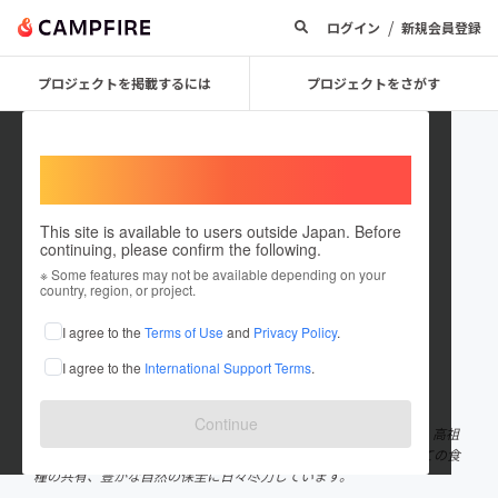
/
ログイン
新規会員登録
プロジェクトを掲載するには
プロジェクトをさがす
Welcome,
International users
This site is available to users outside Japan. Before
continuing, please confirm the following.
shrimp_yamatetsu
※ Some features may not be available depending on your
country, region, or project.
プロジェクトオーナー
I agree to the
Terms of Use
and
Privacy Policy
.
これまでに1回支援して1件のプロジェクトを投稿しています
I agree to the
International Support Terms
.
在住国：日本
現在地：熊本県
出身国：日本
出身地：熊本県
Continue
100年以上続く、熊本県上天草市の車海老の養殖場の５代目です。 高祖
父から引き継いだ伝統的技法と最新の技術を融合して未来に向けての食
糧の共有、豊かな自然の保全に日々尽力しています。