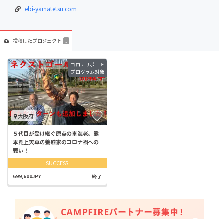
ebi-yamatetsu.com
投稿した
プロジェクト
1
コロナサポート
プログラム対象
大阪府
５代目が受け継ぐ原点の車海老。熊
本県上天草の養殖家のコロナ禍への
戦い！
SUCCESS
699,600JPY
終了