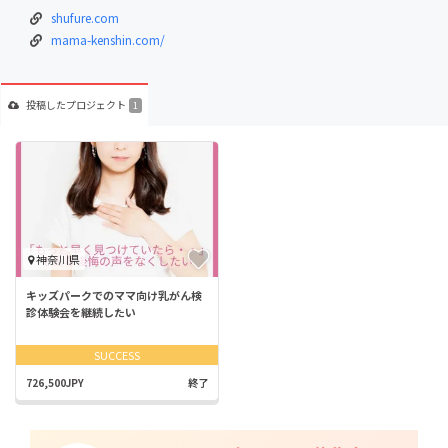
shufure.com
mama-kenshin.com/
投稿した
プロジェクト
1
神奈川県
キッズパークでのママ向け乳がん検
診体験会を継続したい
SUCCESS
726,500JPY
終了