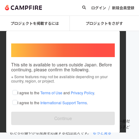
/
ログイン
新規会員登録
プロジェクトを掲載するには
プロジェクトをさがす
Welcome,
International users
This site is available to users outside Japan. Before
continuing, please confirm the following.
shufure
※ Some features may not be available depending on your
country, region, or project.
プロジェクトオーナー
I agree to the
Terms of Use
and
Privacy Policy
.
これまでに5回支援して1件のプロジェクトを投稿しています
I agree to the
International Support Terms
.
在住国：日本
現在地：神奈川県
出身国：日本
出身地：神奈川県
Continue
2014年「主婦フレフレ」主婦への応援エールから名付けられた、一般社
団法人シュフレ協会の代表理事。 シュフレ協会は、ママの笑顔から子ど
もたちの健やかな成長を応援する社団法人です。
もっと見る