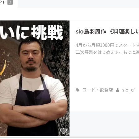
クト
2
CAMPFIRE for Social Good
CAMPFIRE Creation
CAMPFIREふるさと納税
machi-ya
コミュニティ
sio鳥羽周作 《料理楽し
4月から月額1000円でスター
二次募集をはじめます。もっと
フード・飲食店
sio_cf