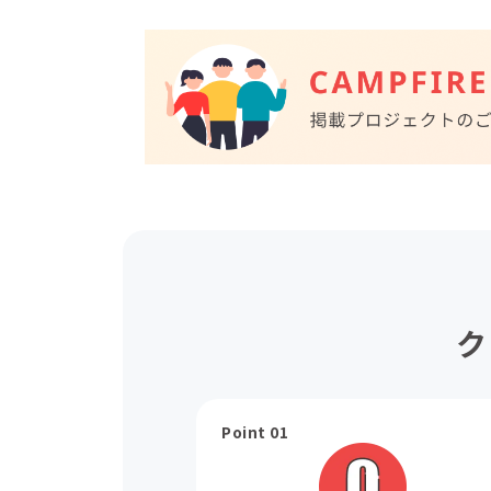
ク
Point 01