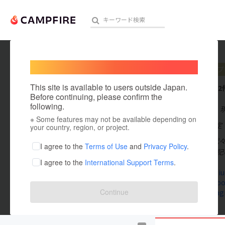
Welcome,
International users
sio_cf
プ
人気のプロジェクト
注目のリ
This site is available to users outside Japan.
これまでに2
Before continuing, please confirm the
following.
在住国：日本
※ Some features may not be available depending on
アート・写真
出身国：未設定
your country, region, or project.
sio株式会社 
テクノロジー・ガジェット
I agree to the
Terms of Use
and
Privacy Policy
.
ご予約は下記U
I agree to the
International Support Terms
.
映像・映画
sio-yoyogi
www.facebo
ビジネス・起業
Continue
www.instag
まちづくり・地域活性化