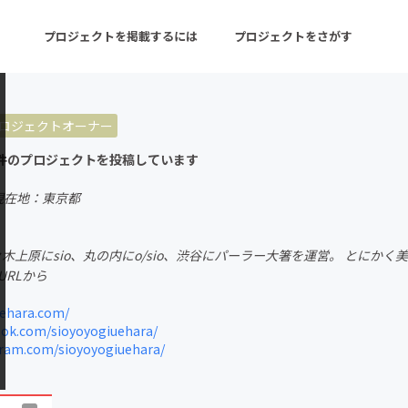
プロジェクトを掲載するには
プロジェクトをさがす
ロジェクトオーナー
ターン
注目の新着プロジェクト
募集終了が近いプロ
件のプロジェクトを投稿しています
現在地：東京都
音楽
舞台・パフォーマンス
代々木上原にsio、丸の内にo/sio、渋谷にパーラー大箸を運営。 とに
ゲーム・サービス開発
フード・飲食店
RLから
書籍・雑誌出版
アニメ・漫画
uehara.com/
ok.com/sioyoyogiuehara/
チャレンジ
ビューティー・ヘルス
ram.com/sioyoyogiuehara/