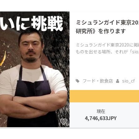
ミシュランガイド東京20
研究所》を作ります
ミシュランガイド東京2020に
ものを出せる場所、それが「si
フード・飲食店
sio_cf
現在
4,746,633JPY