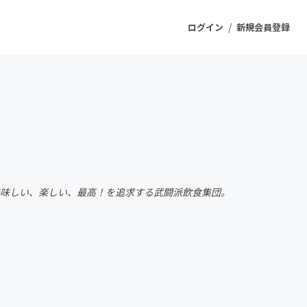
/
ログイン
新規会員登録
ジェクト
もうすぐ公開されます
プロダクト
かく美味しい、楽しい、最高！を追求する武闘派飲食集団。
ファッション
スポーツ
ケア
ソーシャルグッド