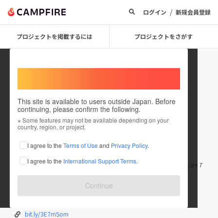
/
ログイン
新規会員登録
プロジェクトを掲載するには
プロジェクトをさがす
Welcome,
International users
This site is available to users outside Japan. Before
continuing, please confirm the following.
slotonlinedepositpulsa
※ Some features may not be available depending on your
country, region, or project.
在住国：日本
現在地：未設定
I agree to the
Terms of Use
and
Privacy Policy
.
出身国：日本
出身地：未設定
I agree to the
International Support Terms
.
<a href="https://wordshares.com/">Slot Online Deposit Pulsa</a> T
erpercaya dan Terbesar 20
もっと見る
Continue
188.166.207.181/
bit.ly/mansion77slot
bit.ly/3E7mSom