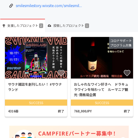
smilesmilestory.wixsite.com/smilesmil...
支援した
プロジェクト
投稿した
プロジェクト
2
1
コロナサポート
プログラム対象
サウナ雑誌を創刊したい！ #サウナ
おしゃれなワイン好きへ ドラキュ
ランド
ラワインを味わって ルーマニア観
光･商務局企画
SUCCESS
SUCCESS
4316冊
終了
768,000JPY
終了