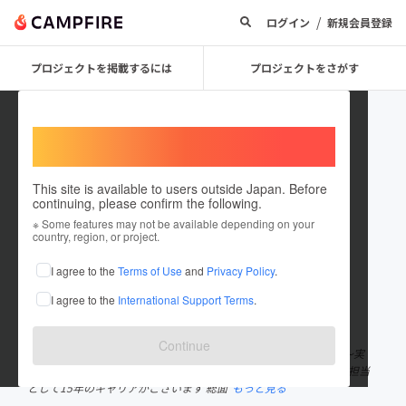
/
ログイン
新規会員登録
プロジェクトを掲載するには
プロジェクトをさがす
Welcome,
International users
This site is available to users outside Japan. Before
continuing, please confirm the following.
smilesmilestory
※ Some features may not be available depending on your
country, region, or project.
プロジェクトオーナー
I agree to the
Terms of Use
and
Privacy Policy
.
これまでに2回支援して1件のプロジェクトを投稿しています
I agree to the
International Support Terms
.
在住国：日本
現在地：東京都
出身国：日本
出身地：新潟県
Continue
国家資格キャリアコンサルタント 教育系YouTuber インプロ講師 〜実
績〜 メーカー、法律事務所、百貨店など 大手企業の人事採用教育担当
として15年のキャリアがございます 総面
もっと見る