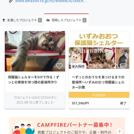
www.amazon.co.jp/hz/wishlist/ls/SX6ER...
支援した
プロジェクト
投稿した
プロジェクト
0
2
大阪府
保護猫シェルターをDIYで作る！ず
〜ずっとのおうちを見つけるまでの
っとの家族を待つ間の居場所作り
居場所〜いずみおおつ保護猫シェル
ター計画
FUNDED
プロジェクトはSUCCESSせずに
2021-08-31に終了しました
557,500JPY
終了