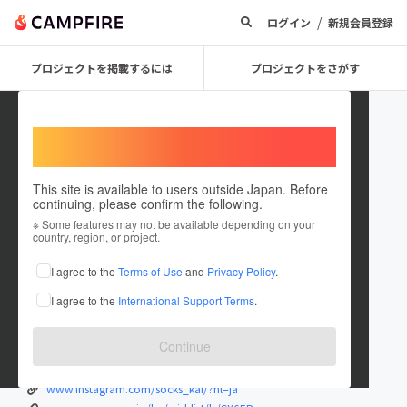
/
ログイン
新規会員登録
プロジェクトを掲載するには
プロジェクトをさがす
Welcome,
International users
This site is available to users outside Japan. Before
continuing, please confirm the following.
socks_kai
※ Some features may not be available depending on your
country, region, or project.
プロジェクトオーナー
I agree to the
Terms of Use
and
Privacy Policy
.
これまでに2件のプロジェクトを投稿しています
I agree to the
International Support Terms
.
在住国：日本
現在地：大阪府
出身国：日本
出身地：大阪府
Continue
大阪府泉大津市で犬猫保護活動をしています⭐︎
www.instagram.com/socks_kai/?hl=ja