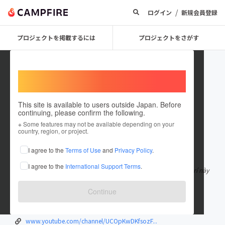
/
ログイン
新規会員登録
プロジェクトを掲載するには
プロジェクトをさがす
Welcome,
International users
This site is available to users outside Japan. Before
continuing, please confirm the following.
sodowang
※ Some features may not be available depending on your
country, region, or project.
在住国：日本
現在地：未設定
I agree to the
Terms of Use
and
Privacy Policy
.
出身国：日本
出身地：未設定
I agree to the
International Support Terms
.
SODO là đơn vị cá cược hiện nằm trong top 5 Châu Á. Sảnh giải trí này
có đa dạng trò chơi
もっと見る
Continue
sodo.wang/
www.facebook.com/sodowangnhacai/
www.youtube.com/channel/UCOpKwDKfsozF...