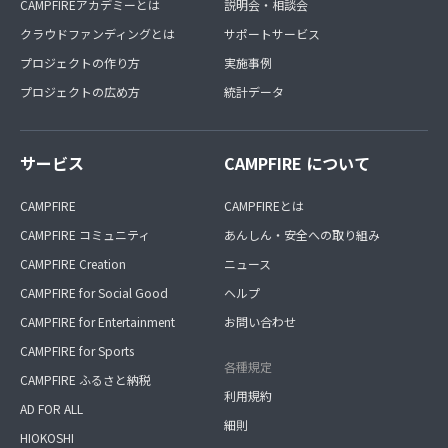
CAMPFIREアカデミーとは
説明会・相談会
クラウドファンディングとは
サポートサービス
プロジェクトの作り方
実施事例
プロジェクトの広め方
統計データ
サービス
CAMPFIRE について
CAMPFIRE
CAMPFIREとは
CAMPFIRE コミュニティ
あんしん・安全への取り組み
CAMPFIRE Creation
ニュース
CAMPFIRE for Social Good
ヘルプ
CAMPFIRE for Entertainment
お問い合わせ
CAMPFIRE for Sports
各種規定
CAMPFIRE ふるさと納税
利用規約
AD FOR ALL
細則
HIOKOSHI