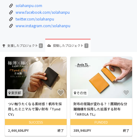
solahanpu.com
www.facebook.com/solahanpu
twitter.com/solahanpu
www.instagram.com/solahanpu
支援した
プロジェクト
投稿した
プロジェクト
0
7
東京都
その他
つい触りたくなる素材感！帆布を採
財布の常識が変わる？！画期的な分
用したミニマルで薄い財布「Tynd
離機構を採用した拡張する財布
CV」
「AROLA TL」
SUCCESS
FUNDED
2,444,606JPY
終了
389,940JPY
終了