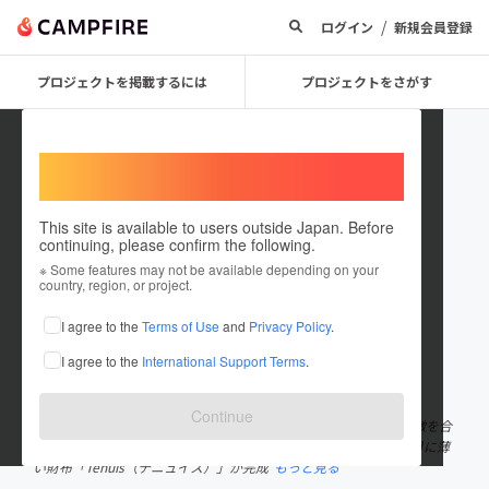
/
ログイン
新規会員登録
プロジェクトを掲載するには
プロジェクトをさがす
Welcome,
International users
This site is available to users outside Japan. Before
continuing, please confirm the following.
solahanpu
※ Some features may not be available depending on your
country, region, or project.
プロジェクトオーナー
I agree to the
Terms of Use
and
Privacy Policy
.
これまでに7件のプロジェクトを投稿しています
I agree to the
International Support Terms
.
在住国：日本
現在地：東京都
出身国：日本
出身地：東京都
Continue
SOLAHANPUは十数年の海外旅行経験と帆布製品職人としての特徴を合
わせ、帆布製品の設計・製作をしているブランドです。2016年2月に薄
い財布「Tenuis（テニュイス）」が完成
もっと見る