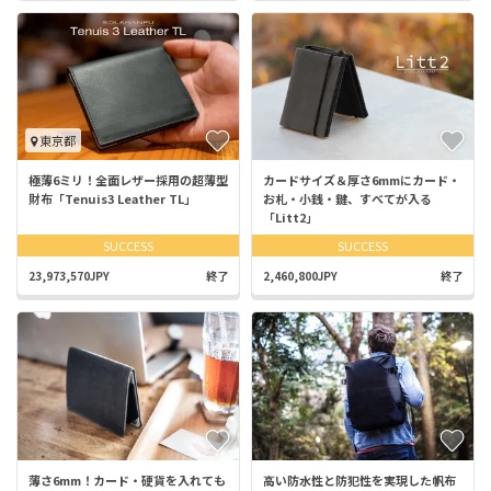
東京都
極薄6ミリ！全面レザー採用の超薄型
カードサイズ＆厚さ6mmにカード・
財布「Tenuis3 Leather TL」
お札・小銭・鍵、すべてが入る
「Litt2」
SUCCESS
SUCCESS
23,973,570JPY
終了
2,460,800JPY
終了
薄さ6mm！カード・硬貨を入れても
高い防水性と防犯性を実現した帆布