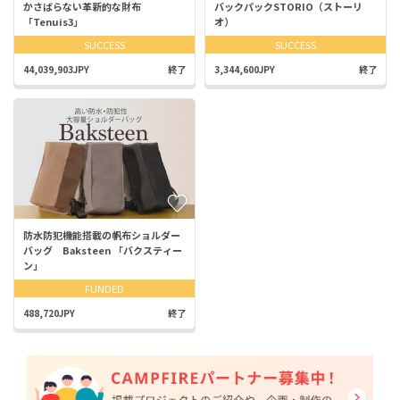
かさばらない革新的な財布
バックパックSTORIO（ストーリ
「Tenuis3」
オ）
SUCCESS
SUCCESS
44,039,903JPY
終了
3,344,600JPY
終了
防水防犯機能搭載の帆布ショルダー
バッグ Baksteen 「バクスティー
ン」
FUNDED
488,720JPY
終了