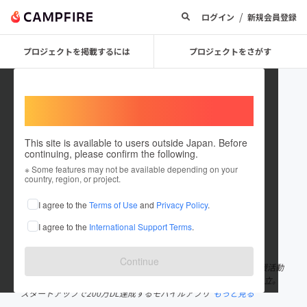
/
ログイン
新規会員登録
プロジェクトを掲載するには
プロジェクトをさがす
Welcome,
International users
This site is available to users outside Japan. Before
continuing, please confirm the following.
FOUND
※ Some features may not be available depending on your
country, region, or project.
プロジェクトオーナー
I agree to the
Terms of Use
and
Privacy Policy
.
これまでに1件のプロジェクトを投稿しています
I agree to the
International Support Terms
.
在住国：日本
現在地：東京都
出身国：日本
出身地：神奈川県
Continue
大学時代には情報系の学科に属しながらも手話通訳など福祉・支援活動
に励み、卒業後はソフトウェア開発会社に就職。2年半勤務の後独立。
スタートアップで200万DL達成するモバイルアプリ
もっと見る