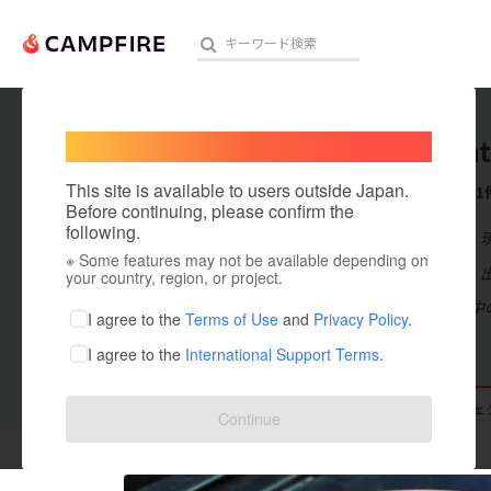
Welcome,
International users
sou_mat
人気のプロジェクト
注目のリ
This site is available to users outside Japan.
これまでに1
Before continuing, please confirm the
following.
在住国：日本
※ Some features may not be available depending on
アート・写真
出身国：日本
your country, region, or project.
柴崎亭で修業中
テクノロジー・ガジェット
I agree to the
Terms of Use
and
Privacy Policy
.
I agree to the
International Support Terms
.
映像・映画
ビジネス・起業
支援した
プロジェクト
0
投稿した
プロジェ
Continue
まちづくり・地域活性化