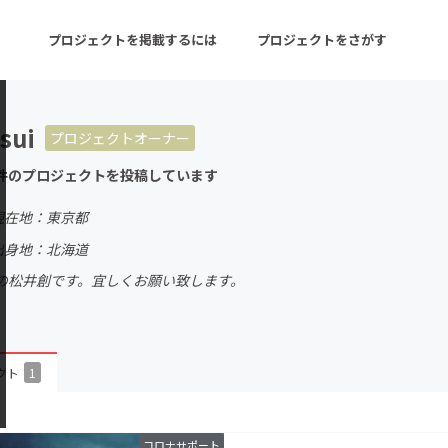
プロジェクトを掲載するには
プロジェクトをさがす
sui
プロジェクトオーナー
ターン
注目の新着プロジェクト
募集終了が近いプロ
件のプロジェクトを投稿しています
現在地：東京都
音楽
舞台・パフォーマンス
出身地：北海道
の松井創です。宜しくお願い致します。
ゲーム・サービス開発
フード・飲食店
書籍・雑誌出版
アニメ・漫画
チャレンジ
ビューティー・ヘルス
クト
1
コロナサポート