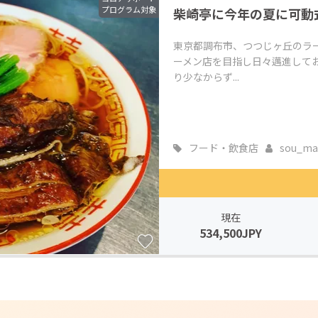
プログラム対象
柴崎亭に今年の夏に可動
CAMPFIRE for Social Good
CAMPFIRE Creation
CAMPFIREふるさと納税
machi-ya
コミュニティ
東京都調布市、つつじヶ丘のラ
ーメン店を目指し日々邁進して
り少なからず...
フード・飲食店
sou_ma
現在
534,500JPY