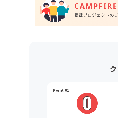
ク
Point 01