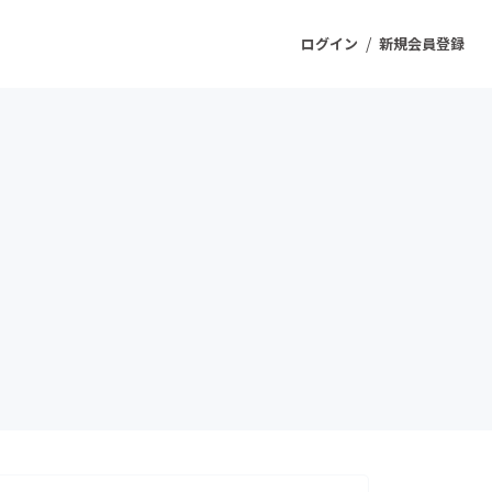
/
ログイン
新規会員登録
ジェクト
もうすぐ公開されます
プロダクト
ファッション
スポーツ
ケア
ソーシャルグッド