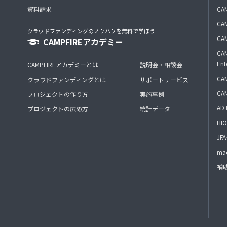
資料請求
CA
CAM
クラウドファンディングのノウハウを無料で学ぼう
CAM
CAMPFIREアカデミー
CAM
Ent
CAMPFIREアカデミーとは
説明会・相談会
CAM
クラウドファンディングとは
サポートサービス
CA
プロジェクトの作り方
実施事例
AD 
プロジェクトの広め方
統計データ
HIO
J
mac
補