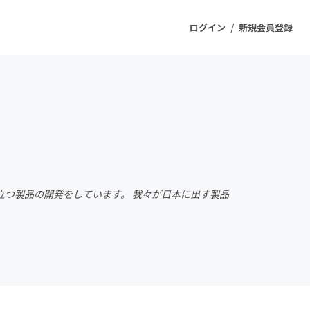
/
ログイン
新規会員登録
ジェクト
もうすぐ公開されます
プロダクト
つ製品の開発をしています。 我々が日本に出す製品
ファッション
スポーツ
ケア
ソーシャルグッド