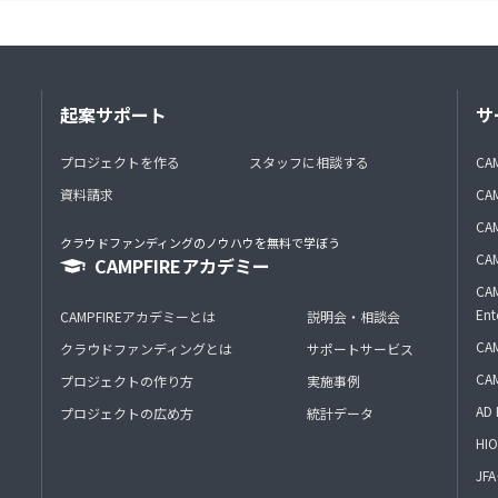
起案サポート
サ
プロジェクトを作る
スタッフに相談する
CA
資料請求
CA
CAM
クラウドファンディングのノウハウを無料で学ぼう
CAM
CAMPFIREアカデミー
CAM
Ent
CAMPFIREアカデミーとは
説明会・相談会
CAM
クラウドファンディングとは
サポートサービス
CA
プロジェクトの作り方
実施事例
AD 
プロジェクトの広め方
統計データ
HIO
J