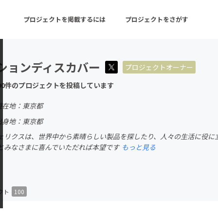
プロジェクトを掲載するには
プロジェクトをさがす
ションディスカバー
プロジェクトオーナー
ターン
注目の新着プロジェクト
募集終了が近いプロ
00件のプロジェクトを投稿しています
現在地：東京都
音楽
舞台・パフォーマンス
出身地：東京都
ェリクスは、世界中から素晴らしい製品を探したり、人々の生活に役に立
ゲーム・サービス開発
フード・飲食店
とみなさまに喜んでいただれば本望です
もっと見る
書籍・雑誌出版
アニメ・漫画
チャレンジ
ビューティー・ヘルス
クト
100