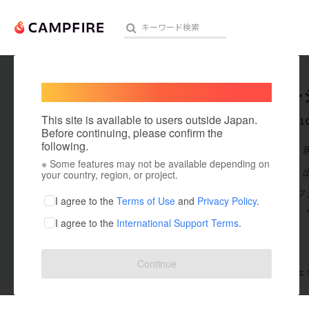
Welcome,
International users
イノベー
人気のプロジェクト
注目のリ
This site is available to users outside Japan.
これまでに1
Before continuing, please confirm the
following.
在住国：日本
※ Some features may not be available depending on
アート・写真
出身国：日本
your country, region, or project.
我々株式会社フ
テクノロジー・ガジェット
I agree to the
Terms of Use
and
Privacy Policy
.
が役に立った、
I agree to the
International Support Terms
.
映像・映画
ビジネス・起業
Continue
支援した
プロジェクト
0
投稿した
プロジェ
まちづくり・地域活性化