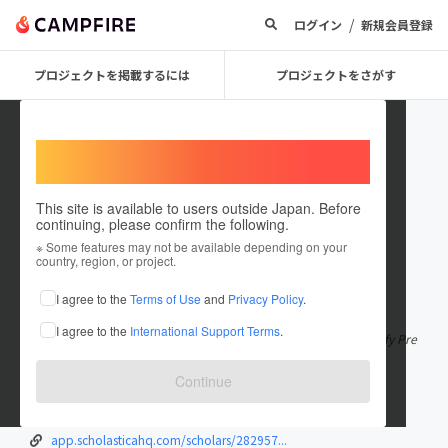
/
ログイン
新規会員登録
プロジェクトを掲載するには
プロジェクトをさがす
Welcome,
International users
This site is available to users outside Japan. Before
continuing, please confirm the following.
spotifypremiumapks
※ Some features may not be available depending on your
country, region, or project.
在住国：パキスタン
I agree to the
Terms of Use
and
Privacy Policy
.
出身国：パキスタン
I agree to the
International Support Terms
.
Spotify Premium APK Unlocked Premium Free Download. Spotify Pre
mium Provides the offline m
もっと見る
Continue
spotifypremiumapk.com.co/
spotifypremiumapk.com.co/download
app.scholasticahq.com/scholars/282957...