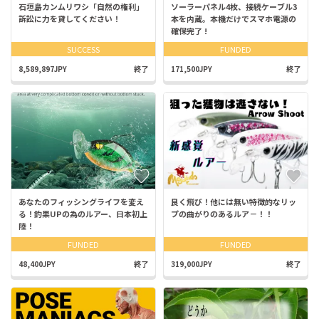
石垣島カンムリワシ「自然の権利」
ソーラーパネル4枚、接続ケーブル3
訴訟に力を貸してください！
本を内蔵。本機だけでスマホ電源の
確保完了 !
SUCCESS
FUNDED
8,589,897JPY
終了
171,500JPY
終了
あなたのフィッシングライフを変え
良く飛び！他には無い特徴的なリッ
る！釣果UPの為のルアー、日本初上
プの曲がりのあるルア－！！
陸！
FUNDED
FUNDED
48,400JPY
終了
319,000JPY
終了