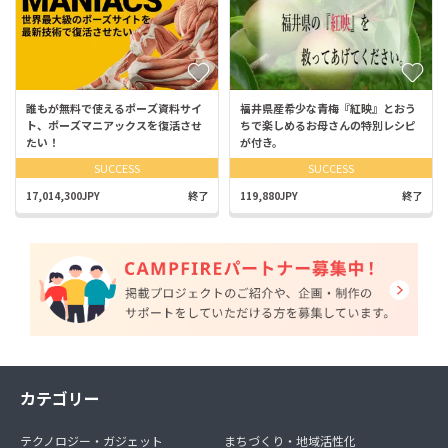
誰もが無料で使えるポーズ資料サイ
福井県産希少な青梅『紅映』とおう
ト、ポーズマニアックスを復活させ
ちで楽しめるお母さんの特別レシピ
たい！
が付き。
SUCCESS
SUCCESS
17,014,300JPY
終了
119,880JPY
終了
カテゴリー
テクノロジー・ガジェット
まちづくり・地域活性化