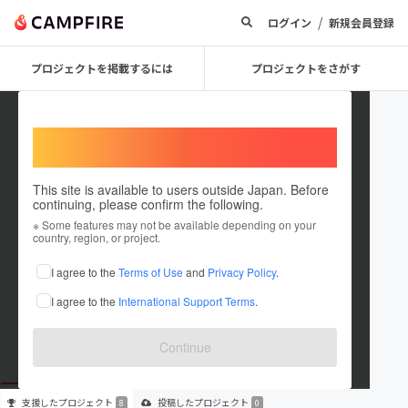
/
ログイン
新規会員登録
プロジェクトを掲載するには
プロジェクトをさがす
Welcome,
International users
This site is available to users outside Japan. Before
continuing, please confirm the following.
sting_chameleao
※ Some features may not be available depending on your
country, region, or project.
I agree to the
Terms of Use
and
Privacy Policy
.
これまでに8回支援しています
I agree to the
International Support Terms
.
在住国：未設定
出身国：未設定
Continue
支援した
プロジェクト
投稿した
プロジェクト
8
0