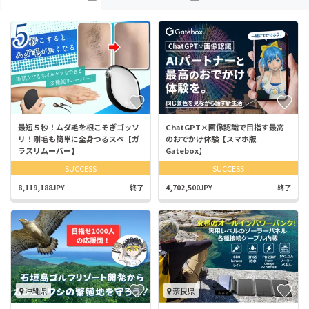
最短５秒！ムダ毛を根こそぎゴッソ
ChatGPT×画像認識で目指す最高
リ！剛毛も簡単に全身つるスベ【ガ
のおでかけ体験【スマホ版
ラスリムーバー】
Gatebox】
SUCCESS
SUCCESS
8,119,188JPY
終了
4,702,500JPY
終了
沖縄県
奈良県