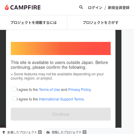
/
ログイン
新規会員登録
プロジェクトを掲載するには
プロジェクトをさがす
Welcome,
International users
This site is available to users outside Japan. Before
continuing, please confirm the following.
studionoir3
※ Some features may not be available depending on your
country, region, or project.
プロジェクトオーナー
I agree to the
Terms of Use
and
Privacy Policy
.
これまでに2件のプロジェクトを投稿しています
I agree to the
International Support Terms
.
在住国：未設定
出身国：未設定
Continue
支援した
プロジェクト
投稿した
プロジェクト
0
2