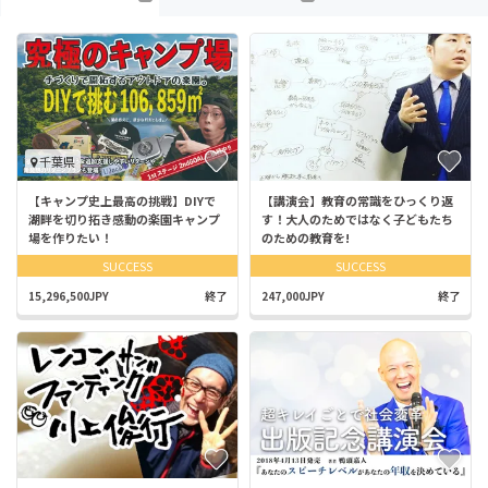
千葉県
【キャンプ史上最高の挑戦】DIYで
【講演会】教育の常識をひっくり返
湖畔を切り拓き感動の楽園キャンプ
す！大人のためではなく子どもたち
場を作りたい！
のための教育を!
SUCCESS
SUCCESS
15,296,500JPY
終了
247,000JPY
終了