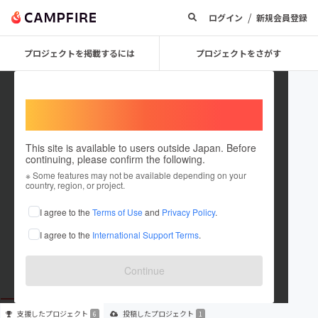
/
ログイン
新規会員登録
プロジェクトを掲載するには
プロジェクトをさがす
Welcome,
International users
This site is available to users outside Japan. Before
continuing, please confirm the following.
subsixty360
※ Some features may not be available depending on your
country, region, or project.
プロジェクトオーナー
I agree to the
Terms of Use
and
Privacy Policy
.
これまでに6回支援して1件のプロジェクトを投稿しています
I agree to the
International Support Terms
.
在住国：日本
現在地：未設定
出身国：日本
出身地：未設定
Continue
支援した
プロジェクト
投稿した
プロジェクト
6
1