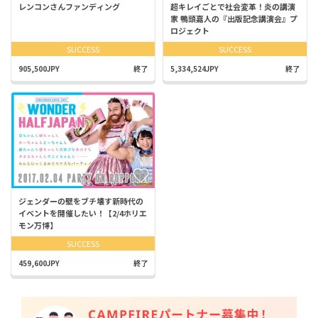
レンコンさんファンディング
超キレイごとで社会変革！炎の講演
家 鴨頭嘉人の『出版記念講演会』プ
ロジェクト
SUCCESS
SUCCESS
905,500JPY
終了
5,334,524JPY
終了
ジェンダーの壁をブチ壊す新時代の
イベントを開催したい！【2/4ホリエ
モン万博】
SUCCESS
459,600JPY
終了