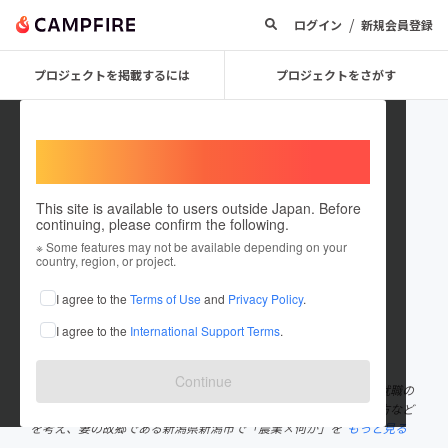
/
ログイン
新規会員登録
プロジェクトを掲載するには
プロジェクトをさがす
Welcome,
International users
This site is available to users outside Japan. Before
continuing, please confirm the following.
渡部 善成
※ Some features may not be available depending on your
country, region, or project.
プロジェクトオーナー
I agree to the
Terms of Use
and
Privacy Policy
.
これまでに1件のプロジェクトを投稿しています
I agree to the
International Support Terms
.
在住国：日本
現在地：新潟県
出身国：日本
出身地：福島県
Continue
福島県南会津町出身で、子どもの頃から野山で遊び育つ。進学と就職の
為、都会での生活を続けて来たが、子育て環境やこれからの生き方など
を考え、妻の故郷である新潟県新潟市で「農業×何か」を
もっと見る