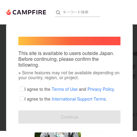
Welcome,
International users
sun56
人気のプロジェクト
注目のリ
This site is available to users outside Japan.
これまでに6
Before continuing, please confirm the
following.
在住国：未設定
※ Some features may not be available depending on
アート・写真
出身国：未設定
your country, region, or project.
テクノロジー・ガジェット
I agree to the
Terms of Use
and
Privacy Policy
.
I agree to the
International Support Terms
.
映像・映画
ビジネス・起業
支援した
プロジェクト
6
投稿した
プロジェ
Continue
まちづくり・地域活性化