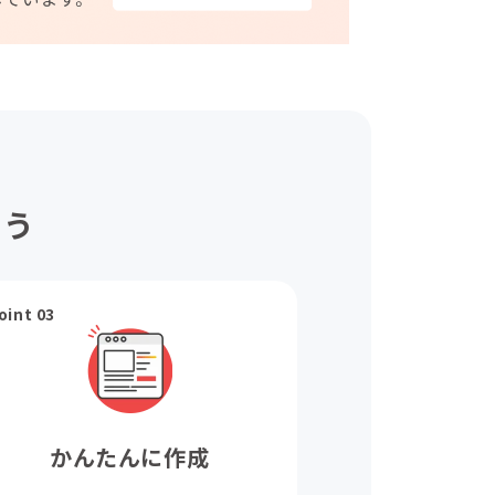
ょう
oint 03
かんたんに作成