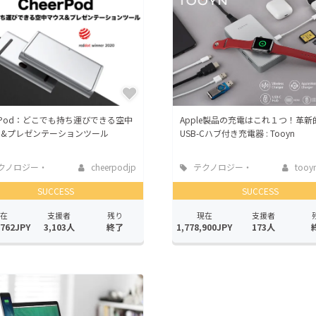
CAMPFIRE for Social Good
CAMPFIRE Creation
CAMPFIREふるさと納税
machi-ya
コミュニティ
erPod：どこでも持ち運びできる空中
Apple製品の充電はこれ１つ！革新
ス&プレゼンテーションツール
USB-Cハブ付き充電器 : Tooyn
クノロジー・
cheerpodjp
テクノロジー・
tooyn
ェット
ガジェット
SUCCESS
SUCCESS
在
支援者
残り
現在
支援者
,762JPY
3,103人
終了
1,778,900JPY
173人