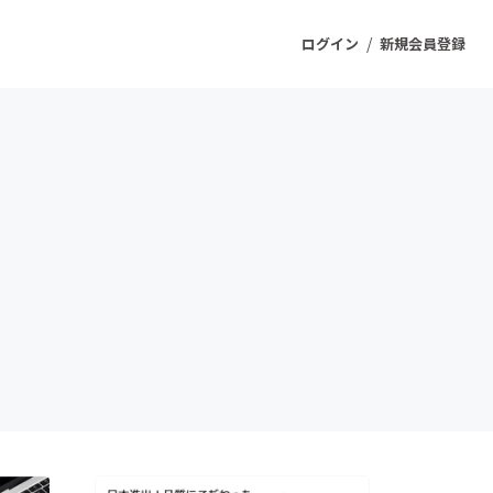
/
ログイン
新規会員登録
ジェクト
もうすぐ公開されます
プロダクト
ファッション
スポーツ
ケア
ソーシャルグッド