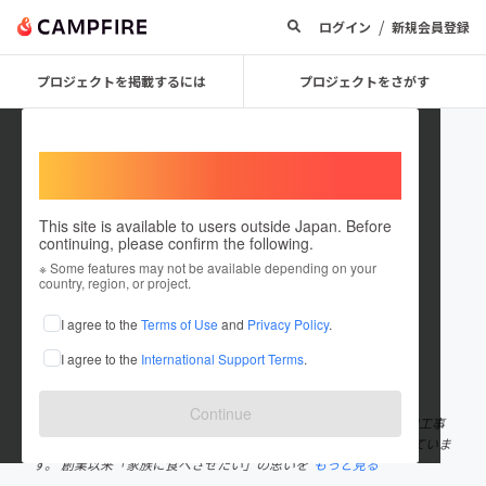
/
ログイン
新規会員登録
プロジェクトを掲載するには
プロジェクトをさがす
Welcome,
International users
This site is available to users outside Japan. Before
continuing, please confirm the following.
sunrisetakagi
※ Some features may not be available depending on your
country, region, or project.
プロジェクトオーナー
I agree to the
Terms of Use
and
Privacy Policy
.
これまでに2件のプロジェクトを投稿しています
I agree to the
International Support Terms
.
在住国：日本
現在地：千葉県
出身国：日本
出身地：千葉県
Continue
1983年 養豚事業を法人化。2000年 ハム・ソーセージなどの加工事
業をスタート。 千葉県香取市で豚肉の生産から加工・販売を行っていま
す。 創業以来「家族に食べさせたい」の思いを
もっと見る