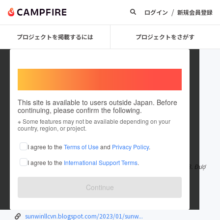
/
ログイン
新規会員登録
プロジェクトを掲載するには
プロジェクトをさがす
Welcome,
International users
This site is available to users outside Japan. Before
continuing, please confirm the following.
sunwinllcvn
※ Some features may not be available depending on your
country, region, or project.
在住国：日本
現在地：未設定
I agree to the
Terms of Use
and
Privacy Policy
.
出身国：日本
出身地：未設定
I agree to the
International Support Terms
.
SUNWIN là cổng game đánh bài quốc tế đổi thưởng lọt vào tốp 3. Đượ
c nhiều người tham gia t
もっと見る
Continue
sunwin.llc/
www.pinterest.com/wins78288/
sunwinllcvn.blogspot.com/2023/01/sunw...