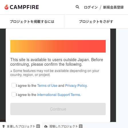
/
ログイン
新規会員登録
プロジェクトを掲載するには
プロジェクトをさがす
Welcome,
International users
This site is available to users outside Japan. Before
continuing, please confirm the following.
susurukasusuranka00
※ Some features may not be available depending on your
country, region, or project.
プロジェクトオーナー
I agree to the
Terms of Use
and
Privacy Policy
.
これまでに1件のプロジェクトを投稿しています
I agree to the
International Support Terms
.
在住国：未設定
出身国：未設定
Continue
支援した
プロジェクト
投稿した
プロジェクト
0
1