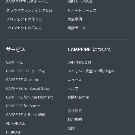
CAMPFIREアカデミーとは
説明会・相談会
クラウドファンディングとは
サポートサービス
プロジェクトの作り方
実施事例
プロジェクトの広め方
統計データ
サービス
CAMPFIRE について
CAMPFIRE
CAMPFIREとは
CAMPFIRE コミュニティ
あんしん・安全への取り組み
CAMPFIRE Creation
ニュース
CAMPFIRE for Social Good
ヘルプ
CAMPFIRE for Entertainment
お問い合わせ
CAMPFIRE for Sports
各種規定
CAMPFIRE ふるさと納税
利用規約
AD FOR ALL
細則
HIOKOSHI