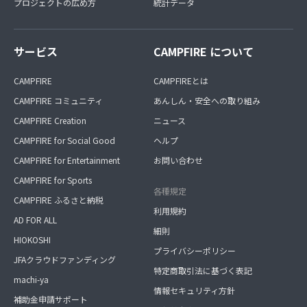
プロジェクトの広め方
統計データ
サービス
CAMPFIRE について
CAMPFIRE
CAMPFIREとは
CAMPFIRE コミュニティ
あんしん・安全への取り組み
CAMPFIRE Creation
ニュース
CAMPFIRE for Social Good
ヘルプ
CAMPFIRE for Entertainment
お問い合わせ
CAMPFIRE for Sports
各種規定
CAMPFIRE ふるさと納税
利用規約
AD FOR ALL
細則
HIOKOSHI
プライバシーポリシー
JFAクラウドファンディング
特定商取引法に基づく表記
machi-ya
情報セキュリティ方針
補助金申請サポート