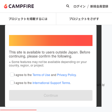
/
ログイン
新規会員登録
プロジェクトを掲載するには
プロジェクトをさがす
Welcome,
International users
This site is available to users outside Japan. Before
continuing, please confirm the following.
svkvnsp
※ Some features may not be available depending on your
country, region, or project.
在住国：日本
現在地：未設定
I agree to the
Terms of Use
and
Privacy Policy
.
出身国：日本
出身地：未設定
I agree to the
International Support Terms
.
SVK là đơn vị tiên phong trong lĩnh vực nghiên cứu và sản xuất thiết bị
in ấn chuyên dụng,
もっと見る
Continue
svk.vn/