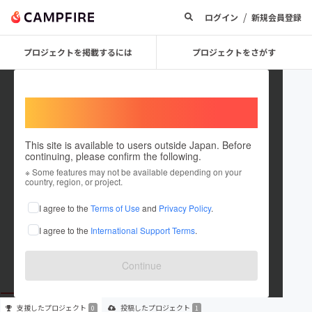
/
ログイン
新規会員登録
プロジェクトを掲載するには
プロジェクトをさがす
Welcome,
International users
This site is available to users outside Japan. Before
continuing, please confirm the following.
sweetie
※ Some features may not be available depending on your
country, region, or project.
プロジェクトオーナー
I agree to the
Terms of Use
and
Privacy Policy
.
これまでに1件のプロジェクトを投稿しています
I agree to the
International Support Terms
.
在住国：未設定
出身国：未設定
Continue
支援した
プロジェクト
投稿した
プロジェクト
0
1