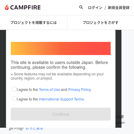
/
ログイン
新規会員登録
プロジェクトを掲載するには
プロジェクトをさがす
Welcome,
International users
This site is available to users outside Japan. Before
continuing, please confirm the following.
株式会社 Fire Rescue PRO
※ Some features may not be available depending on your
country, region, or project.
プロジェクトオーナー
I agree to the
Terms of Use
and
Privacy Policy
.
これまでに1回支援して3件のプロジェクトを投稿しています
I agree to the
International Support Terms
.
在住国：日本
現在地：宮城県
出身国：日本
出身地：神奈川県
Continue
2006年 鳥取県の消防局へ入職（消防士になる） 2011年 東日本大震
災の緊急援助隊にて出場 ※出動 2012年 カナダ「Firefighter Exchan
ge Progr
もっと見る