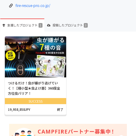
fire-rescue-pro.co.jp/
支援した
プロジェクト
投稿した
プロジェクト
1
3
つけるだけ！虫が嫌がり逃げてい
く！【極小型★虫よけ器】360度全
方位虫バリア！
SUCCESS
19,958,858JPY
終了