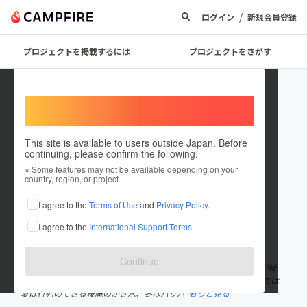
/
ログイン
新規会員登録
プロジェクトを掲載するには
プロジェクトをさがす
Welcome,
International users
This site is available to users outside Japan. Before
continuing, please confirm the following.
syukugawatrinity
※ Some features may not be available depending on your
country, region, or project.
プロジェクトオーナー
I agree to the
Terms of Use
and
Privacy Policy
.
これまでに1件のプロジェクトを投稿しています
I agree to the
International Support Terms
.
在住国：日本
現在地：兵庫県
出身国：日本
出身地：兵庫県
Continue
兵庫県西宮市寿町で 【究極のハンバーグと窯焼きピザtrinity＆夙川桜
庵】 というお店を経営しております。 ハンバーグやピッツァ以外では
夏は行列のできる桜庵のかき氷、冬はパリパ
もっと見る