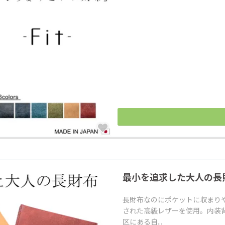
最小を追求した大人の長財
長財布なのにポケットに収まり
された高級レザーを使用。内装背
区にある自...