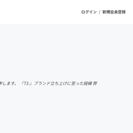
/
ログイン
新規会員登録
ジェクト
もうすぐ公開されます
プロダクト
ます。 『T3.』ブランド立ち上げに至った経緯 弊
ファッション
スポーツ
ケア
ソーシャルグッド