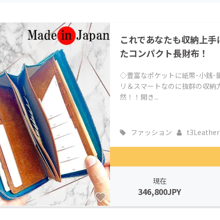
CAMPFIRE for Social Good
CAMPFIRE Creation
CAMPFIREふるさと納税
machi-ya
コミュニティ
これであなたも収納上手
たコンパクト長財布！
◇豊富なポケットに紙幣･小銭･
リ＆スマートなのに抜群の収納力
然！！開き...
ファッション
t3Leather
現在
346,800JPY