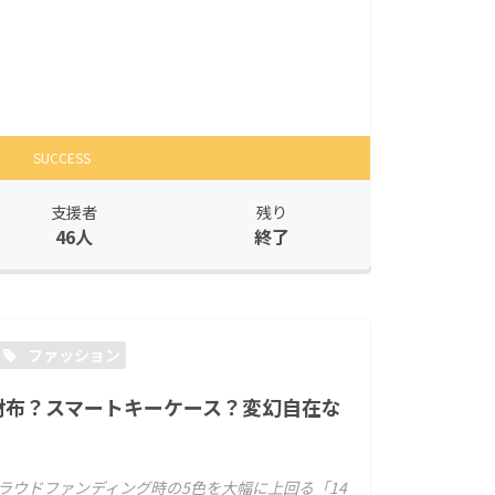
SUCCESS
支援者
残り
46人
終了
ファッション
財布？スマートキーケース？変幻自在な
は、クラウドファンディング時の5色を大幅に上回る「14