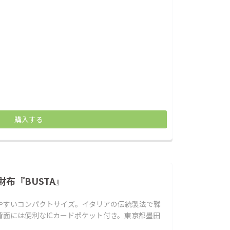
購入する
布『BUSTA』
やすいコンパクトサイズ。イタリアの伝統製法で鞣
面には便利なICカードポケット付き。東京都墨田