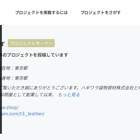
プロジェクトを掲載するには
プロジェクトをさがす
er
プロジェクトオーナー
ターン
注目の新着プロジェクト
募集終了が近いプロ
件のプロジェクトを投稿しています
現在地：東京都
音楽
舞台・パフォーマンス
出身地：東京都
ご覧いただき誠にありがとうございます。ハギワラ袋物資材株式会社と申し
ゲーム・サービス開発
フード・飲食店
材料問屋として創業して以来、
もっと見る
書籍・雑誌出版
アニメ・漫画
ase.shop/
am.com/t3._leather/
チャレンジ
ビューティー・ヘルス