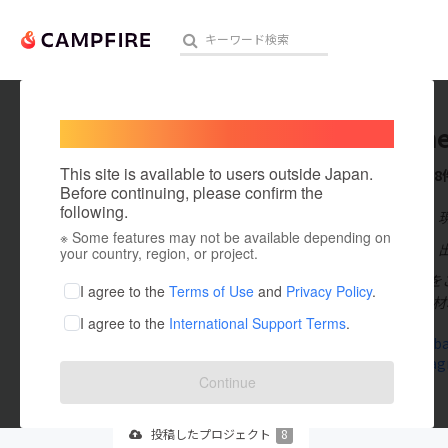
Welcome,
International users
t3Leath
人気のプロジェクト
注目のリ
This site is available to users outside Japan.
これまでに8
Before continuing, please confirm the
following.
在住国：日本
※ Some features may not be available depending on
アート・写真
出身国：日本
your country, region, or project.
プロフィールを
テクノロジー・ガジェット
I agree to the
Terms of Use
and
Privacy Policy
.
社は1978年に
I agree to the
International Support Terms
.
映像・映画
t3leather.b
www.instagr
ビジネス・起業
Continue
まちづくり・地域活性化
投稿した
プロジェクト
8