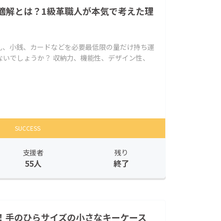
適解とは？1級革職人が本気で考えた理
札、小銭、カードなどを必要最低限の量だけ持ち運
ないでしょうか？ 収納力、機能性、デザイン性、
SUCCESS
支援者
残り
55人
終了
！手のひらサイズの小さなキーケース