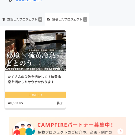
支援した
プロジェクト
投稿した
プロジェクト
0
1
たくさんの失敗を活かして！硫黄冷
泉を活かしたサウナを作ります！
FUNDED
40,500JPY
終了