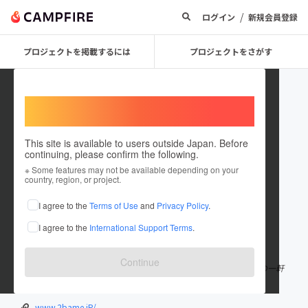
/
ログイン
新規会員登録
プロジェクトを掲載するには
プロジェクトをさがす
Welcome,
International users
This site is available to users outside Japan. Before
continuing, please confirm the following.
t_highland
※ Some features may not be available depending on your
country, region, or project.
プロジェクトオーナー
I agree to the
Terms of Use
and
Privacy Policy
.
これまでに1件のプロジェクトを投稿しています
I agree to the
International Support Terms
.
在住国：日本
現在地：新潟県
出身国：日本
出身地：未設定
Continue
大自然はファーストクラスのおもてなし をメインにした 秘境の一軒
宿です
www.2bame.jP/