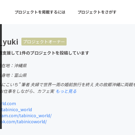
プロジェクトを掲載するには
プロジェクトをさがす
_yuki
プロジェクトオーナー
ターン
注目の新着プロジェクト
募集終了が近いプロ
回支援して1件のプロジェクトを投稿しています
現在地：沖縄県
音楽
舞台・パフォーマンス
出身地：富山県
るにこいち” 筆者 夫婦で世界一周の婚前旅行を終え 夫の故郷沖縄に両
ゲーム・サービス開発
フード・飲食店
 お仕事をしながら、カフェ実
もっと見る
書籍・雑誌出版
アニメ・漫画
orld.com
/tabinico_world
チャレンジ
ビューティー・ヘルス
ram.com/tabinico_world/
ok.com/tabinicoworld/