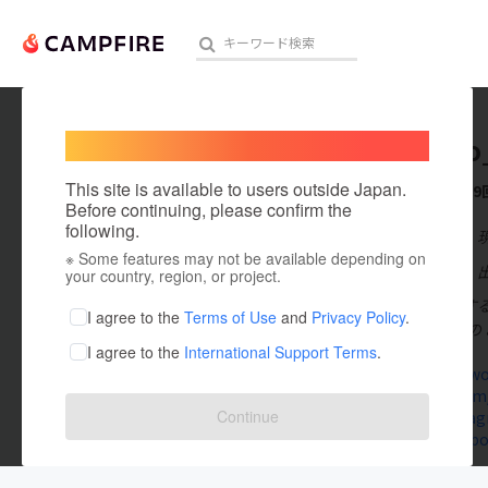
Welcome,
International users
tabinico
人気のプロジェクト
注目のリ
This site is available to users outside Japan.
これまでに9
Before continuing, please confirm the
following.
在住国：日本
※ Some features may not be available depending on
アート・写真
出身国：日本
your country, region, or project.
旅ブログ “旅す
テクノロジー・ガジェット
I agree to the
Terms of Use
and
Privacy Policy
.
コーヒー販売の
I agree to the
International Support Terms
.
映像・映画
tabinico-w
twitter.com
ビジネス・起業
Continue
www.instag
www.facebo
まちづくり・地域活性化