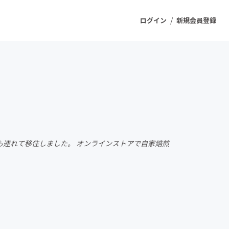
/
ログイン
新規会員登録
ジェクト
もうすぐ公開されます
プロダクト
親も連れて移住しました。 オンラインストアで自家焙煎
ファッション
スポーツ
ケア
ソーシャルグッド