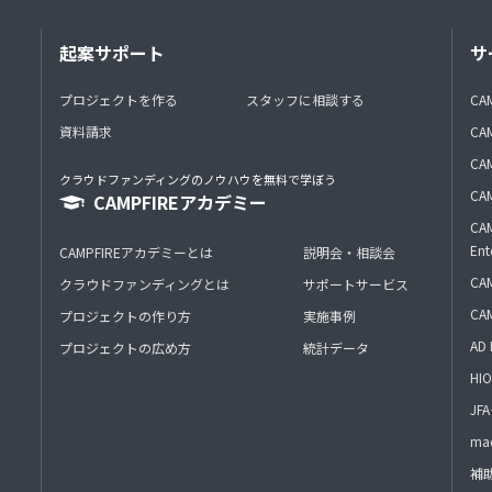
起案サポート
サ
プロジェクトを作る
スタッフに相談する
CA
資料請求
CA
CAM
クラウドファンディングのノウハウを無料で学ぼう
CAM
CAMPFIREアカデミー
CAM
Ent
CAMPFIREアカデミーとは
説明会・相談会
CAM
クラウドファンディングとは
サポートサービス
CA
プロジェクトの作り方
実施事例
AD 
プロジェクトの広め方
統計データ
HIO
J
mac
補