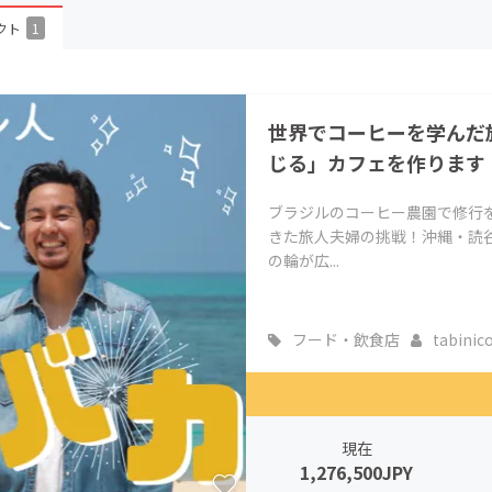
CAMPFIRE for Social Good
CAMPFIRE Creation
クト
1
CAMPFIREふるさと納税
machi-ya
コミュニティ
世界でコーヒーを学んだ
じる」カフェを作ります
ブラジルのコーヒー農園で修行
きた旅人夫婦の挑戦！沖縄・読谷
の輪が広...
フード・飲食店
tabinico_
現在
1,276,500JPY