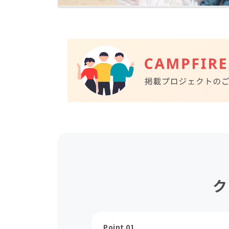
ク
Point 01