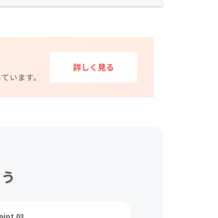
ょう
oint 03