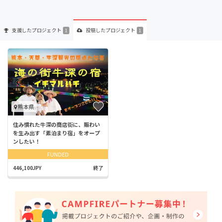
支援した
プロジェクト
投稿した
プロジェクト
1
1
熊本県
住み慣れた牛深の商店街に、賑わい
を生み出す「素泊まり宿」をオープ
ンしたい！
FUNDED
446,100JPY
終了