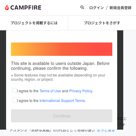
/
ログイン
新規会員登録
プロジェクトを掲載するには
プロジェクトをさがす
Welcome,
International users
This site is available to users outside Japan. Before
continuing, please confirm the following.
tacouRage
※ Some features may not be available depending on your
country, region, or project.
プロジェクトオーナー
I agree to the
Terms of Use
and
Privacy Policy
.
これまでに1回支援して1件のプロジェクトを投稿しています
I agree to the
International Support Terms
.
在住国：日本
現在地：熊本県
出身国：日本
出身地：熊本県
Continue
熊本県天草市牛深で生まれ育ち、3年前にUターンしてきました。幼なじ
みでカメラマンでもある夫は10年前、一足先にUターンし、まちのフォ
トスタジオ「永野写真館」の3代目として地域の皆さ
もっと見る