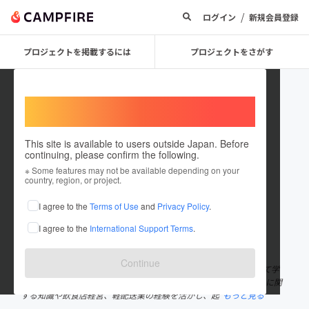
/
ログイン
新規会員登録
プロジェクトを掲載するには
プロジェクトをさがす
Welcome,
International users
This site is available to users outside Japan. Before
continuing, please confirm the following.
tadahide
※ Some features may not be available depending on your
country, region, or project.
プロジェクトオーナー
I agree to the
Terms of Use
and
Privacy Policy
.
これまでに2件のプロジェクトを投稿しています
I agree to the
International Support Terms
.
在住国：日本
現在地：東京都
出身国：日本
出身地：東京都
Continue
はじめまして。 国内の観光振興をメインテーマに大学、大学院にて学
び、2016年末まで民間企業で働いていました。 現在は自身の観光に関
する知識や飲食店経営、軽配送業の経験を活かし、起
もっと見る