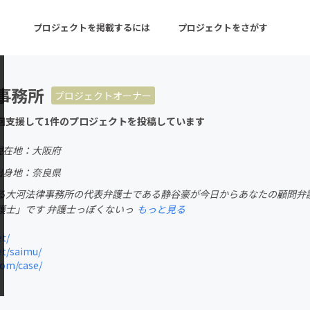
プロジェクトを掲載するには
プロジェクトをさがす
事務所
プロジェクトオーナー
ターン
注目の新着プロジェクト
募集終了が近いプロ
回支援して1件のプロジェクトを投稿しています
現在地：大阪府
音楽
舞台・パフォーマンス
出身地：奈良県
る大河法律事務所の代表弁護士である静谷豪が今日からあなたの顧問弁護
ゲーム・サービス開発
フード・飲食店
護士」です 弁護士っぽくないっ
もっと見る
書籍・雑誌出版
アニメ・漫画
et/
et/saimu/
チャレンジ
ビューティー・ヘルス
com/case/