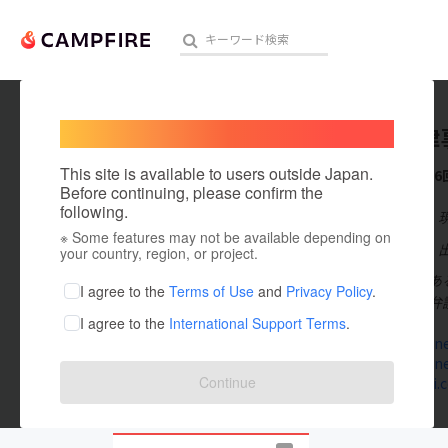
Welcome,
International users
大河法律
人気のプロジェクト
注目のリ
This site is available to users outside Japan.
これまでに6
Before continuing, please confirm the
following.
在住国：日本
※ Some features may not be available depending on
アート・写真
出身国：日本
your country, region, or project.
大阪市西区にあ
テクノロジー・ガジェット
I agree to the
Terms of Use
and
Privacy Policy
.
くない癒し系弁
I agree to the
International Support Terms
.
映像・映画
taiga-law.n
taiga-law.n
ビジネス・起業
Continue
taiga-keiji.
まちづくり・地域活性化