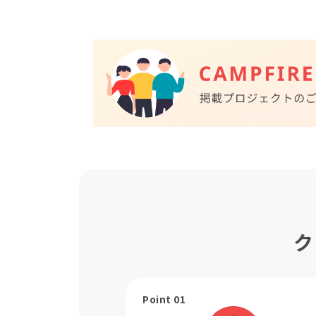
ク
Point 01