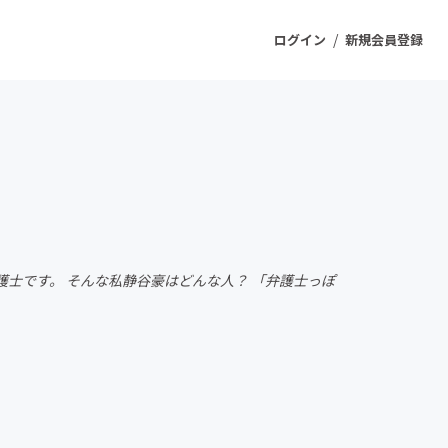
/
ログイン
新規会員登録
ジェクト
もうすぐ公開されます
プロダクト
士です。 そんな私静谷豪はどんな人？ 「弁護士っぽ
ファッション
スポーツ
ケア
ソーシャルグッド