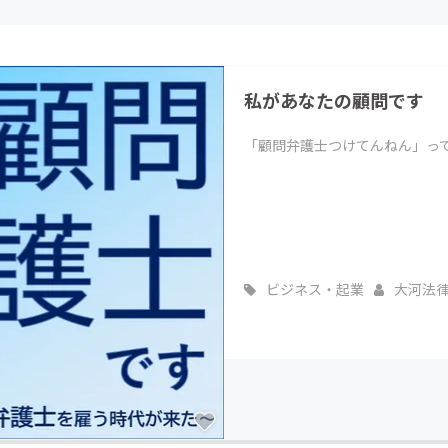
CAMPFIRE for Social Good
CAMPFIRE Creation
CAMPFIREふるさと納税
machi-ya
コミュニティ
私があなたの顧問です
「顧問弁護士つけてんねん」っ
ビジネス・起業
大河法